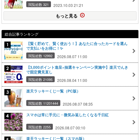
閲覧総数 321
2023.10.03 21:21
もっと見る
総合記事ランキング
【賢く貯めて、賢く使おう！】あなたに合ったカードを選ん
で支払いをお得に！✨
閲覧総数 12992
2026.08.07 11:00
【3,000ポイント進呈×抽選キャンペーン実施中】楽天でんき
で固定費見直し
閲覧総数 21095
2026.08.04 11:00
楽天ラッキーくじ一覧（PC版）
閲覧総数 11201444
2026.08.07 08:35
スマホは常に手元に・微笑み返したくなる千日紅
閲覧総数 2255
2026.08.07 00:10
楽天ラッキーくじ一覧（スマホ版）