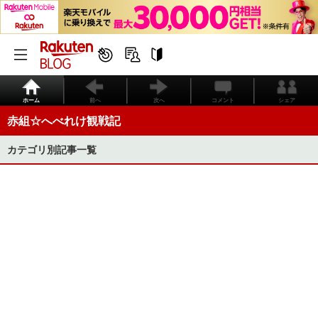
ホーム
前へ
次へ
コメント
シェア
赤組☆へべれけ観戦記
カテゴリ別記事一覧