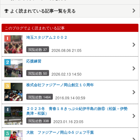
よく読まれている記事一覧を見る
このブログでよく読まれている記事
埼玉スタジアム２００２
閲覧総数 37
2026.08.06 21:05
応援練習
閲覧総数 50
2026.02.13 14:50
株式会社ファジアーノ岡山創立１０周年
閲覧総数 1464
2016.09.14 00:59
２０２３冬 青春１８きっぷ☆紀伊半島の旅⑥（松阪－伊勢
奥津－松阪）
閲覧総数 338
2023.01.16 23:05
大敗 ファジアーノ岡山 0-5 ジェフ千葉