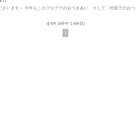
あけましておめでとうございます～ 今年もこのブログでのおつきあい、そして、対面でのおつきあいどうぞよろしくお願いします〜。 みなさまは、どんな年明けだったでしょうか？ 私は大晦日の日は、みんなで「そばとっと」へ行き年越しそばを頂いた後いつものバーでの年越しでした。今回は７人での年越しでしたが、このメンバーとは２０１２年から５年間毎年、大晦日に集い、そしてこのビレッジにあるテンプルバーで年越ししているんですよね。変わりゆくもの、変わらないもの、どちらもありがたいなあと。で、そのテンプルバーの後、まだ飲もうという話になったのですがおさむは、その場の乗りで行くということはしない人で自分の身体の許容量になれば、絶対に付き合わないのでこの日も「俺は先に帰るわ～」と言ってさっさと帰って行ったのですが私は相変わらず「終わらないやつ」なので そのままみんなとホテルのバーで行って飲みたぶん、朝４時ぐらいに解散となったわけです。途中からは、みんなと何を話したのか、何を飲んでいたのか、全く覚えておらず。そうして、みんなと別れて、地下鉄に乗ったもののふっと気がつくと、ブルックリンの奥地の、誰もいない見知らぬ駅に降り立っていましたこういう時、iphoneで自分がどこにいるのか調べればいいのですが普段から携帯を使い慣れていないので、そういう時に発想がわかず。とりあえず、おさむに電話して
全4件 (4件中 1-4件目)
1