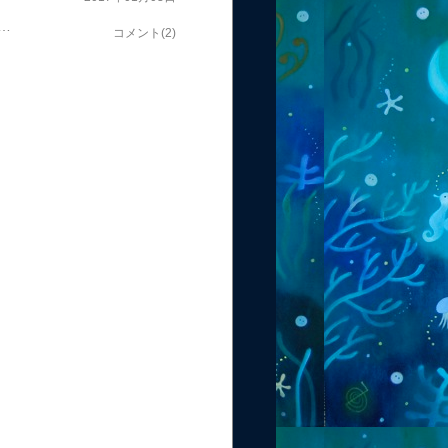
「わ～ん、乗り過ごした～～ 私はどこにいるの～？ここから歩いて帰れる？』と聞くと「そこからは歩いて帰れないよ。折り返しの地下鉄を待って帰りなさい」と言われ、誰もいない地上の駅でポツンと待っていました。冷たい風に当たっていると、だんだんと意識がはっきりしてきてこういうこと、これまでにも山ほどあったなあと。私の場合、若い頃からずっとそうなので、今に始まったことではないんですが確か、一昨年、日本に戻った時にも、酔っ払って電車で寝過ごし誰もいない駅に降り立って、いつ来るかわからない電車をポツンと待っていたことがあったんですよね。いや、若い頃は、もっとひどくて、バスの終点の駅で降ろされそのまま、バス停の地面の上で寝ていたりとか、数々の逸話があるんですがこういうところは、昔から、あまり変わってないところだなあ。何という年明けじゃ〜と自分で呆れるやら、情けないやら。 「でも、どんなに酔っ払っても、いつもちゃんと無事に帰れているのがすごいよね」と、後からおさむに言ったら「そういうのは、ちゃんと帰れたとは言わないの」とたしなめられてしまいましたということで、１月２日はこの家で、初級クラスのメンバーとの新年会だったので、この家呑みはきっと、いつものように正体不明になりそうだな～、と元旦の日に、肝機能を高める調整をして臨みました。何に臨んでいるんだ、って話ですが、おさむが「いくらお酒を一緒に飲んでも、何も覚えていないんだから、意味がない」と言われ「いや、その場は楽しかったんだから覚えてなくてもいいの」と言ったものの、確かに全く覚えていないと後から「また飛んでもないこと言っていたりするんだろうな～みんなも忘れてくれていたらいいな～」と若干、心もとない感じがするんですよね。実は、今回、自分自身の肝機能の調整をやったのは、初めてだったですがうちは両親ともにお酒は強いので、遺伝はないかな、と思っていたら今回、筋反射で、調べてみるとアセトアルデヒド分解酵素が弱いというのが、母方の遺伝にあるのがわかりました。確かに、母もここ最近は、だんだんお酒に弱くなっているようで年を取につれて、母も親の遺伝の体質が出てきているのだなあと。（と言っても、母は私と一緒の時は、結構飲んでるけど）ということで、遺伝の体質を調整して臨んだ新年会の結果ですがメンバーの一人が一升瓶の日本酒を持ってきてくれたのでワインをかなり飲んだ後、日本酒を飲むという普通なら絶対、グダングダンになり途中から記憶喪失状態必須のケースだったわけですが昨日は酔っ払ってはいたものの、最後まで普通に話ができて記憶もありという、これまでにない快挙大晦日の日は、途中から、全く何を話したか覚えていないのですが昨日はそれよりも飲んだのに、覚えているなんて。しかも、これまでは、日本酒飲むと二日酔いは必須なんですが今朝は二日酔いもなく。う～ん、やっぱキネシは最高だな～と。ということで、お酒に弱い方は、ぜひ肝機能を高めるセッション受けに来られてくださ～い。って、もう予約取らないんだった。これは、新たにキネシ中級クラスのプログラムにするしかないか～。（さらに私の趣味のプログラムになってゆく。。。 ）さて、昨日は、おさむが寿司ロールや料理をを作ってくれてそれから、みんなもおせちやおつまみを持ってきてくれました。 ブログでは言えない話も含め、みんなで盛り上がっていましたがここにいるみんなと出会った頃は、そんな話をしながら一緒に酒を飲む日が来るなんて全く予想もしていなかったなあと。 そして、途中から、オルガニストの敦賀明子のピアノとギターのおさむのユニットによる生演奏が始まるというなんとも贅沢な夜。あ～写真取るの忘れたけど。とりあえず、料理が並んだところの写真だけ。 今回の参加者のメンバーの中で、２名が、今年は転職するそして、キネシオロジストとしてやっていきたい、という抱負を語ってくれておぉ～、この初級クラスの中で、そういう人も出てきたのね～と。それぞれにとって、どんな年になってゆくのか、楽しみです。私自身の抱負は？と言うと特に具体的な行動としてはないのですが多分、いろんなことが、また新たな展開に向かいそうな感じがします。っていうか、結局、その時々で、やりたいことしかしないことはわかっているので抱負を立てることもなくなったのですが。 ハワイでのロンのクラスのオーガナイズも今年の春で終わりで来年はやらないことにおさむと決めたのでこの春のクラスが、私たちにとって、どんな体験となるのかも楽しみ。ロンが「このクラスを必要な人たちが必ずやってくる」と断言しているように 去年より、少人数なので、さらに深いクラスになりそうです。ということで、私は今月末のハワイへの出発までリトリートのクラスのための準備やハワイのクラスのためのテキストの製本などやるべきことが山積みなので、しばらくの間、もくもくと走ります～ （だからね、当分、お酒も封印なの。。） みなさまにとって、今年、光輝く年になりますように！
コメント(2)