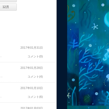
12月
2017年01月31日
日にはカラニでダンスを楽しむ生活。ニックさんの周りには、いつも楽しい人たちが集まってきます。 途中のドライブウェイで音楽を聴きながら、この景色を見ながら休憩。 帰りは、ここはツアーでは行かないけれどボルケーノワイナリーで８種類のワインテイスティングをしましたマカダミアナッツの蜂蜜から作ったワインや、グアバワインなど甘めのものが多くて、普通のワインとしてはどうかな〜という感じでしたがデザートワインとしてならいいかも。そして、次の日。去年ハワイで購入してリトリートに使ったマッサージベッドをコナ在住の方に預けておいたのでそれを取りに、ヒロからコナの南の方まで片道２時間弱のドライブです。ヒロからコナに抜けるサドルロードは、雄大な景色。 マッサージテーブルをピックアップした後去年、ニックさんの家で知り合ったご夫婦がコナに住まれていてシュノーケルグッズを預けておいたので、家に立ち寄りました。ちょっと立ち寄って受け取るだけのつもりだったのですがお勧めされるまま家に上がらせてもらって、海が見える景色の素晴らしいラナイで自家製のコナコーヒーと、特製のお茶を頂き、しばらくおしゃべり。帰りにはお土産まで頂いて本来なら物を預けておいた私たちがお土産持っていくところなのにな～と思いつつ、ここは「役立たず」ありがたく頂いて、ヒロに戻りました。この日の夜は、ニックさんお手製のパスタを頂いてずっとお世話になりっぱなしです。 さて、今日は、今からニックさんの家をチェックアウトして、ヒロ空港にゆうきちゃん、はるまくんを迎えに行くところです。二人は、去年と同じように、リトリート中の食事や送り迎えのサポートを手伝ってもらうスタッフとして日本から来てもらいました。そのまま、今回のリトリートの場所であるカポホの一軒家にチェックインする予定です。 さて、今度はどんな場所なのか、どんなリトリートになるのか、わくわくドキドキまたご報告します〜♪
コメント(0)
2017年01月28日
組み合わせだと、人嫌いだったり、被害者意識が強かったりするけど一方で人に尽くす性質で、物分りがいい、とかいうことになっているわけですね。 それで、何が大変って、この宇宙人遺伝の調整が、果てしなく時間がかかってしまうのです。今のところは、アーキュトニックのレベル３で学んだセレスチャルチューニングフォークトリートメント、という手法を使っているのですがアーキュトニックのあらゆる惑星のフォークを使ってそれも一回のセッションで５０通りぐらいの組み合わせで行うというやり方しかクライアントさんの身体は指示してこないので、それをひたすらやっているのですがコンビネーションで幾つかの遺伝を持っている人はそれぞれに対して、それをやらなければならないのでとても１回のセッションでは調整できず、時間がかかるのです。 最初の頃は、試行錯誤で、クライアントさんの身体に聞きながらこれでいいのか？と半信半疑ながら、あれこれとやっているうちにここ最近、さらに色々とわかってきて例えば、グレイ遺伝子を調整するのは前世のグレイとの関係を全部ダウンロードしてからDNA塩基や二重らせん構造の遺伝情報を上げてさらに、それに関わるグレイ以外での感情的、性質的な要因も同時に解除していくと、より確実に調整できることなどやり方のコツや手順がクリアになってきました。グレイやシリウスのエネルギーと脳との関連特にアスペルガー的な性質に関わる脳の部位との関連も興味深いです。この遺伝子を調整していくプロセスの中では、その人が古くから持ち続けてきた思考形態みたいなものが、セッション中、どんどん上がってくるのでその度に、それも浄化、解除していくわけですがセッションで、クライアントさんが眠っていてもどんどん顔が変わってくるのがすごいのです。 ということで、先日、セッションを受けてくださった方からの直後の感想を頂き、シェアの了承を頂いたのでシェアします～。（他にも感想送ってくださった方々、まだお返事を送れていませんがありがとうございます！嬉しく読ませて頂いています） 昨日は（も）長時間にわたるセッション、本当にありがとうございました。 のりこさんの調整中は”大手術されてるな～私^^;”という思いはあったものの、いつも通りの感覚で調整されていました。 なのに、のりこさんの「終わりました」の声と、のりこさんの顔を見た瞬間、いきなり色んな感情がこみ上げてきて嗚咽を抑えきれませんでした。あんなに子供のように泣いたのいつぶりだろう？？のりこさんに”人間”としての感情を取り戻してもらった感じです。 セッション中、たまに目を開けてのりこさんの顔を見るといつにも増して真剣な眼差し。 ”あ～のりこさんが戦士って本当わかるな～”なんて思ってた矢先にのりこさんの「あともうちょっとで宇宙人が！」の言葉があまりにミスマッチというか、これ何も知らない人が見て聞いてたら「なんのこっちゃ？」だろうなと思ったら感動やら可笑しいやらで。 いつものりこさんのセッションには感服させられていますが、昨日のはのりこさんの”今日中になんとかしてやる！”の思いがヒシヒシと伝わってきてフラフラになりながらもやり遂げるのりこさんにひたすら感動していました。 今のところ、私が入れている予約はこれで最後になりますがまたいつかセッションの再開を心待ちにしています。 のりこさんと出会って３年弱。言葉では表せないほどの気づきをもらえました。どちらかというと目に見えること以外を信じることが苦手だった私が、こんなにこの世界にハマってしまうとは （^^;） 今後どのように魂に自分が導かれていくかわかりませんが、導かれた先には楽になってる自分がいるんだと信じることができています。恐れの世界に住んでいた私が「なるようになる」と思えてること自体すごいんです（涙） このセッションは５時間に及んでしまい次のクライアントさんがもうすぐやってきてしまうということでギリギリ間に合いました。彼女が「のりこさん、もう時間が～」と言ったところで「わかってる、あと少し、宇宙人！」って、真剣に答えながら、黙々と調整を続けている風景って確かに知らない人が見たら、「正気（マジ）か？」という感じですよね というより、この方には、今、こういう調整をやっているということをお伝えできるのでいいのですが 中には、こういった内容を話せば、まず間違いなく引くだろうなあという方は、身体からも「今は、調整内容は伝えない」と出てきたりするのででは一体、何と説明すればいいの？と一瞬、考えることもあります。 私だって、こんなことを知らなかった頃に、キネシオロジーのセッションを受けて「宇宙人遺伝子の調整をしています」なんてセラピストに言われたら「おいおい、大丈夫か？」という感じになるかもなあと。とはいえ、クライアントさんが実感として変化を感じることができれば内容がどうであれ、問題はないわけなんですが。 この方は、ちょうど今が人生の転機というのか状況的には、ちょっとしたハードルがやってきていることもあってセッション前は、重いエネルギーだったのですがセッション中にどんどん顔が変化していって最後には、本来のピュアな美しいエネルギーが表に出てきてああ、これまで何度もセッションをやってきたけどこの方のこんなにピュアで美しい顔を初めて見たな～と静かに感動しながら行っていました。 どちらかといえば自分自身の感覚を感じることがが苦手だった彼女がこのセッションが終わった直後に「もうこのあたり（ハート）に愛が溢れてきて」と言って泣き崩れて、二人で抱き合って泣きました。こんな風に宇宙的なエネルギーの影響を受けている私たちって本当に、多次元の生き物なんだなあと改めて感じます。 さてさて、話はまだ続くのですが去年の暮れに「もしや？」と思って調べてみると案の定というのか、私と修にも、宇宙人遺伝子があることがわかったわけです私はプレアデス、火星が主で、金星が少し。修はシリウスが主で、若干、グレイとオリオンと金星がありました。 私の火星的な性質は、昔はかなり強くて若い頃は、まさに火星人というか、情熱的、行動的だけど、怒りが強くいつも戦いモードで、少しでも嫌なことがあるとすべてをやめる！などと破壊的で極端な行動になりがちなんですよね。ここ何年かは、そう言った性質はあまり表には出ていなかったのですっかりそういう性質はなくなったものと思っていたんですが修との関係の中では、たまに、そういう部分が出てくることもありました。で、その火星人遺伝子をここ最近、完全に調整したのですがえ～こんなにも平和な感覚なのか～と驚くぐらいの感覚の変化を感じています。私は牡羊座なので、星座的にも火星なのでカナダのクラスで、ロンから「最も静かなのりこが火星なんだね〜」なんて言われたものの表面上はそう見えなくても、実際はけっこう火星人気質だったんだなあと。で、プレアデスだけは、今は調整できないと出てきてしまうので遺伝があるのはわかってはいるものの、まだ調整していないわけです。実は、プレアデスに関しては、かれこれ１０年以上前にバーバラ・マーシアックの「プレアデス、光の家族」「プレアデス地球をひらく鍵」「プレアデス＋かく語りき」ややアモラクァンインの「プレアデス覚醒への道」などプレアデス関係の本は、ほとんど読んでいて当時はプレアデスの愛や叡智やスピリチュアリティに感動だったのですが確か３年ぐらい前に「地に足がついたスピリチュアルが大切だし、もうプレアデスの教えもいいかな」ということで、プレアデス関連の本は全て処分していました。ですから、最近、プレアデス遺伝がある、と出てきた時もあ～だから昔、あんなにも惹かれていたんだなあと、納得。プレアデスの性質は、基本的にポジティブなのでこの遺伝だけだと、とても楽というか、人と話すのも楽しいし例えば、店で見知らぬレジの人と話しても愛や親しみを感じるのです。 ただ問題なのは、これがあるからなのか、何となく使命感みたいなものが強くなってしまう感があったり、完璧主義が強くなってしまうようで「役立たず」を提唱？している私としてはまずいというかセッションも好きなこととは言え、どうしてもやりすぎてしまうわけでいずれこれを調整する時がやってくるのだろうなあと。多分、今、この使命感があるから、フィボナッチのクラスのオーガナイズなんて私の性分に合わないことをやっているのかも。もしかして、今回のクラスが終わったら、私の身体は調整を許すのかもしれません。このプレアデス遺伝の人も、クライアントさんに結構多くて私はクライアントさんには伝えないのですが身体から情報が上がってくると、心の中で『あ～この人もプレアデスなんだなあ」なんて思いつつ、セッションをやっていたりするわけです。で、人によっては、プレアデス＋グレイ＋金星＋火星＋シリウスとか入り混じって遺伝を持っていたりするのでそうなると人嫌いで、愛情深くて、被害者意識で、人に尽くして、破壊的みたいな、もう、一体、どういう性質やねん、と言いたくなるほど様々な性質が入り混じっているのですね。人って、本当様々な側面があるので、深く探っていくといろんな面が出てきて、面白いなあと。 先日、別のクライアントさんに「宇宙人のままでは、悪いんですか？」と言われたのですがいや、何も悪くないし、問題はないわけですがそれが強いと、この世界で生き辛くなるのは確かです。特に女性の場合は、宇宙人遺伝子があると、女性性が失われてしまうんですよね。グレイ、シリウス、オリオン、火星というのは男性的なエネルギーなのでこのあたりの遺伝を多くもっている女性は基本的に責任感が強かったり、感覚ではなく論理で動くので、男性に甘えたり、セクシャリティを表現したり感情を上手く表現したりが苦手な方が多いです。女性性というのは、基本的に人間特有のものとも言えるのかなあ？というのを最近、思うようになりました。 さて、修の方の遺伝の調整はかなり大変でこのハードスケジュールの中、途中でめげそうになりながらも何度か夜中までセッションを行ってハワイに出発前に、シリウス、オリオン、グレイに関する遺伝の調整を行いました。なぜ、ハワイ前にやっておく必要があったのかというと多分、このリトリートには、宇宙系の方が多く来られそうだな～というのは、なんとなくわかっているからなんですがセラピスト自身がその遺伝を持っていると、クライアントのその遺伝に関する調整が上手くできなくなってしまうんですよね～。（今のところ、クライアントさんのプレアデスの遺伝は私は調整できないので）修は、金星遺伝はまだ残っているので、人に尽くすとか申し訳ないというのは、どこかにあると思うんですがそれはまだ残しといてもいいか～と。（ふふ、金星だけ残しておいて、私に尽くしてもらおう、っていう魂胆？ ） ということで、ハワイはどんなストーリーが待っているのやら。次回は常夏のハワイからお届けします～ （あ～、まだ荷物全部、詰めてなかった～この一旦やりだしたら止めれない性質は一体、何星人なのか？ ）
コメント(4)
2017年01月10日
 新たなビジネスを展開したいのに、リスクを負うのが怖くて進めないなどという、今の現実が生まれているんですよね。いくら、たくさんお金を持っていたって、やりたくないことをやっていたのでは何のためのお金なの？という話なのですが貧困意識があれば、失うことの恐れは常にどこかにあるわけですからどうしてもそうなってしまうのです。ですから、人生が上手くいっていると感じている人のほとんどは実際にその人がお金をどれだけ持っているか？ということに関係なく豊かさの意識ということになるんですね。貧困意識であれば「何を持っているか？」に常に意識があるため人が持っているものを羨ましいと感じたりいくら自分もいろいろ持っていたとしても、人と比較すると自分は、まだまだ不十分である感覚になります。先日も、クライアントさんで「友人が成功していると素直に喜べなくて逆に嫌な気持ちになるんですよね」と言われていた方がいましたが貧困意識であれば、例え喜んであげたいと思ったとしてても「自分は不十分」なので、妬ましく感じてしまうわけです。人の成功や幸せを喜べないのは、とても苦しいことだと思うし幸せ感や喜びの人生とはかけ離れて行きます。「清貧」ー清く貧しくーというのは実際にはないわけで本当は「清豊」ー清く豊かーだなあと。また、貧困意識は、分離意識とも言えるかもしれません。無限の豊かさ＝ソースから分離しているわけですから。貧しいと、助け合って生きるというイメージがありますが案外、貧困意識の人は、人に迷惑をかけてはいけないという思いで、甘えられない、頼れない人が多いんですよね。お金を持っていなくても、旅先でいろんな人と繋がりながらそこにステイして、世界中をあちこち旅しているケントくんみたいな人を見るとお金と自由さは関係ないなあと、つくづく感じます。さて、私はキネシオロジーを始めてからいや、正確には、自分の経験からだけではない深い意識レベルに目を向けるようになってから、自分の中（とも言えないけど）の貧困意識にも気づいてその度に解放しつつ、年々、さらに豊かさの意識は高まっているなあと感じていますが基本的に、若い頃から、周りの友人や知りあいがお金持ちや豊かな人が多かったこともありまた、私自身が「人のお金は自分のお金、自分のお金は人のお金」みたいな意識でいたこともあって自分がお金を持っていなくても、意識はなぜかお金持ちの感覚でいたのがつくづくラッキーだったなあと。（まあ、いわば勘違いでもあるわけですけどね ）２０代、３０代は、実際にお金はなかったですがいつもやりたいことはすべてやれてきたのもその意識でいたからなんですね。もしかすると、この話も何度も書いたかもしれないけど私が、初めてニューヨークに来た時も、貯金はゼロ。というより、むしろマイナスで当時、楽器などカードのローンもたくさんある状態だったわけですが友人や知りあいの人たちから、寄付してもらって誰も知っている人がいなかった、このニューヨークに一人で移住してきたわけです。そして、着いて生活必需品を買うと全財産５００ドルだけだったことを覚えていますが思い出す限り、不安というものはなかったのは意識のどこかで、人と繋がっている感でいたからなのかなあと。（ま、その頃、どう感じていたのか、記憶は確かではないですが）実際に、ニューヨークに暮らしてしばらくしてから楽器が欲しいな～と思い始めた頃、知り合った友人が使わないシンセサイザーと録音機材を貸してくれたりレコーディングしたいな～と思えば、無料でスタジオを貸してくれる人が現れたり、３万ドル必要な時には、投資してくれる人が現れたり。もちろん、友人に食事をおごってもらうなんてことはほぼ日常のことでした。（当時は、まだ役立たずゲーム真っ最中だったしね）これまでの人生で、お金だけに限らず、たくさんの人にお世話になったのですがお金は循環するエネルギーだというのは、１０代後半から知っていたので感謝はあっても、申し訳ないという気持ちは持ってなかったなあと。だって、受け取ることも喜びであり、与えることも喜びであるのですから。受け取ることは、相手に与える喜びを与えていること、なんですよね。先日「甘えることを学ぶために、勇気を出してクラスのお金を寄付してくれるようにFBで呼びかけたい」という方がいらっしゃったんですがその方の呼びかけ文では、ヒーリングを学んで人を助けたいから、そのためにクラスを受ける必要がある、という「お金を受け取る理由」を書かれていました。（結果的にアップはされなかったのですが）「人を助けるために必要なお金」として大義名分を掲げている限り全く、甘える学びにはなっていないんですね。甘えることができる人は、何も受け取る理由がなくてもまた、勇気を出して告知しなくても周りの人たちから、いろんな形で受け取ることができるのです。日本人は世界一、貯金する国だそうですが私は全く先のことを計画できない母の影響なのか若い頃から、貯金しなければ、という発想は、ほぼゼロでした。・というより、どちらかといえば貯金をしたら、エネルギーが’滞るのであまりよくないという感覚でいたのが長かったなあと。お金に対する感覚は、その人の本質的な意識と関わっているので同じような感覚の人とつながるんですよね。もう２０年以上前ですが、幾つかのサロンを経営しているオーナーで、親しくしていた友人が「お金は油断をすると、すぐに貯まって（溜まって）しまうから気をつけないと」と言われていて「おぉ、その感覚、好きだなあ」と思ったことを今でもよく覚えていますが私の場合、当時、入ってくるものも少なかったので貯まらないように気をつける必要もなかったのですが将来のために、今、やりたいことを抑えて貯金する、いう人の感覚は全く理解できませんでした。だから、昔から、友人や周りにお金の不安を持っている人は、ほとんどいなかったのだなあと。とはいえ、実は、この「お金が貯まるのが怖い」という感覚も探っていくと、貧困意識の裏返しだったりするのですけどね。私の場合は、成功して妬まれたという前世的、集合無意識的なエネルギーとかなり多く繋がっていたこともあって意識のどこかで、お金を多く持つことなく、循環している状態でいたいというのが無意識にあったわけですがこのあたりは、ここ最近になって、ようやく解放できたところかもしれません。（まだどこかに残っているかも、だけど）私の貧困意識はお金に困っている人に同情するということに出ていたので、以前、何度かそういう人に無料でとか安くしてセッションをやってしまったりしたことがあリました。同情やギルティ感からではなく、ただサポートするのが喜びだからやっていることは問題ではないのですが、同情するということはその人のお金を生み出す潜在的な力を信頼していないということであって逆にその現実（のように見えるもの）を生み出してしまうわけです。そういう過去世や集合無意識と繋がっていると、時々感情的にどうしてもやらずにはいられなくなったりするわけですね。 与える喜びは、与える側に、同情やギルチィ感や義務感がないからこそ純粋に感じることができるし、そして相手も申し訳ないという気持ちからではなく、受け取る喜びとなり豊かさのサイクルとなるのです。私の場合、貧困の過去世もありましたが、過酷な労働をやった過去世がかなり多くて、一時期、自己ヒーリングで毎回のように上がってきていました。特にヒーラーとしての使命を持った過酷な労働の過去世は、一体どんだけ～とほとほと呆れるほど。いくら好きなこととは言え、過酷な労働であれば寿命を縮めますからね～先月、予約を取らないことに決めることができたのもそのあたりの過去世が解除できたからかな～と、思っているのですが。ということで、２０１７年は私と出会う人、つながる人の全てが、さらなる豊かさの意識で自由に生きてゆくことができる世界をクリエイトするためにさらに私も豊かさの意識を高めて参りたいと思います～
コメント(6)
2017年01月03日