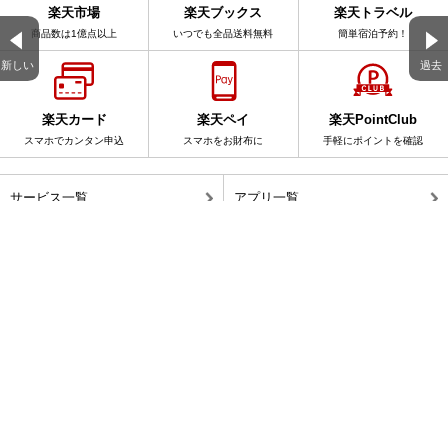
楽天市場
楽天ブックス
楽天トラベル
商品数は1億点以上
いつでも全品送料無料
簡単宿泊予約！
新しい
過去
楽天カード
楽天ペイ
楽天PointClub
スマホでカンタン申込
スマホをお財布に
手軽にポイントを確認
サービス一覧
アプリ一覧
楽天ブログ全体を検索
このブログ内を検索
表示 :
モバイル
|
パソコン版