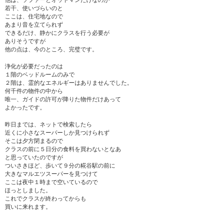
若干、使いづらいのと
ここは、住宅地なので
あまり音を立てられず
できるだけ、静かにクラスを行う必要が
ありそうですが
他の点は、今のところ、完璧です。
浄化が必要だったのは
１階のベッドルームのみで
２階は、霊的なエネルギーはありませんでした。
何千件の物件の中から
唯一、ガイドの許可が降りた物件だけあって
よかったです。
昨日までは、ネットで検索したら
近くに小さなスーパーしか見つけられず
そこは夕方閉まるので
クラスの前に５日分の食料を買わないとなあ
と思っていたのですが
ついさきほど、歩いて９分の糀谷駅の前に
大きなマルエツスーパーを見つけて
ここは夜中１時まで空いているので
ほっとしました。
これでクラスが終わってからも
買いに来れます。