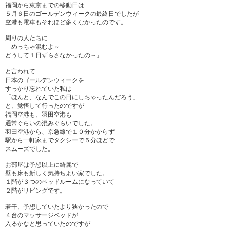
福岡から東京までの移動日は
５月６日のゴールデンウィークの最終日でしたが
空港も電車もそれほど多くなかったのです。
周りの人たちに
「めっちゃ混むよ～
どうして１日ずらさなかったの～」
と言われて
日本のゴールデンウィークを
すっかり忘れていた私は
「ほんと、
なんでこの日にしちゃったんだろう」
と、覚悟して行ったのですが
福岡空港も、羽田空港も
通常ぐらいの混みぐらいでした。
羽田空港から、京急線で１０分かからず
駅から一軒家までタクシーで５分ほどで
スムーズでした。
お部屋は予想以上に綺麗で
壁も床も新しく気持ちよい家でした。
１階が３つのベッドルームになっていて
２階がリビングです。
若干、予想していたより狭かったので
４台のマッサージベッドが
入るかなと思っていたのですが