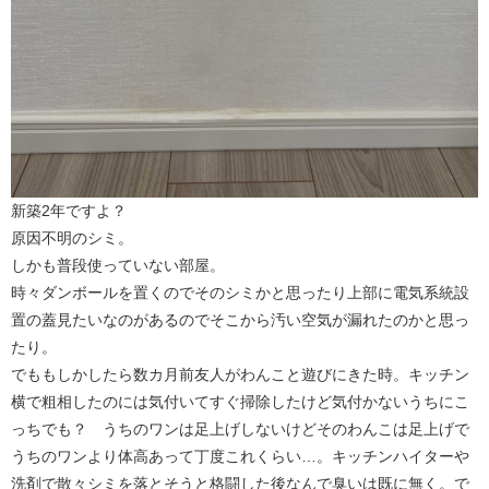
新築2年ですよ？
原因不明のシミ。
しかも普段使っていない部屋。
時々ダンボールを置くのでそのシミかと思ったり上部に電気系統設
置の蓋見たいなのがあるのでそこから汚い空気が漏れたのかと思っ
たり。
でももしかしたら数カ月前友人がわんこと遊びにきた時。キッチン
横で粗相したのには気付いてすぐ掃除したけど気付かないうちにこ
っちでも？ うちのワンは足上げしないけどそのわんこは足上げで
うちのワンより体高あって丁度これくらい…。キッチンハイターや
洗剤で散々シミを落とそうと格闘した後なんで臭いは既に無く。で