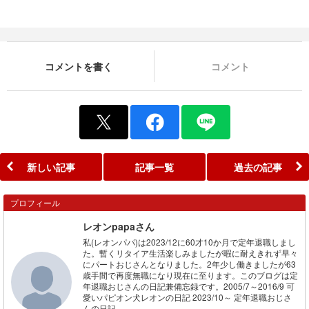
コメントを書く
コメント
新しい記事
記事一覧
過去の記事
プロフィール
レオンpapaさん
私(レオンパパ)は2023/12に60才10か月で定年退職しまし
た。暫くリタイア生活楽しみましたが暇に耐えきれず早々
にパートおじさんとなりました。2年少し働きましたが63
歳手間で再度無職になり現在に至ります。このブログは定
年退職おじさんの日記兼備忘録です。2005/7～2016/9 可
愛いパピオン犬レオンの日記 2023/10～ 定年退職おじさ
んの日記