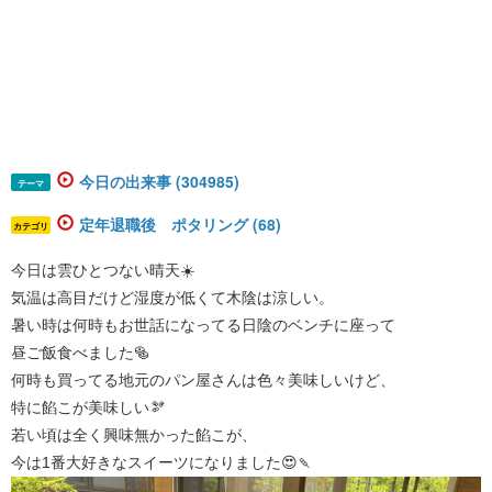
今日の出来事 (304985)
テーマ
定年退職後 ポタリング (68)
カテゴリ
今日は雲ひとつない晴天☀️
気温は高目だけど湿度が低くて木陰は涼しい。
暑い時は何時もお世話になってる日陰のベンチに座って
昼ご飯食べました🥯
何時も買ってる地元のパン屋さんは色々美味しいけど、
特に餡こが美味しい🫘
若い頃は全く興味無かった餡こが、
今は1番大好きなスイーツになりました😍🍡