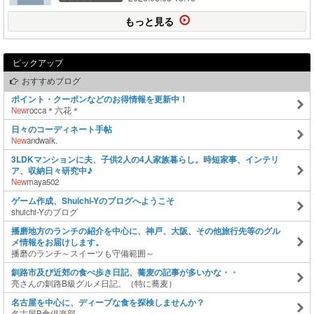
もっと見る
ピックアップ
おすすめブログ
ポイント・クーポンなどのお得情報を更新中！
New
rocca＊六花＊
日々のコーディネート手帖
New
andwalk.
3LDKマンションに夫、子供2人の4人家族暮らし。時短家事、インテリ
ア、収納日々研究中♪
New
maya502
ゲーム作成、Shuichi-Yのブログへようこそ
shuichi-Yのブログ
播磨地方のランチの紹介を中心に、神戸、大阪、その他旅行先等のグル
メ情報をお届けします。
播磨のランチ～スイーツも守備範囲～
釧路市及び近郊の食べ歩き日記、蕎麦の記事が多いかな・・
亮さんの釧路B級グルメ日記。（特に蕎麦）
名古屋を中心に、ディープな食を探検しませんか？
名古屋B食倶楽部