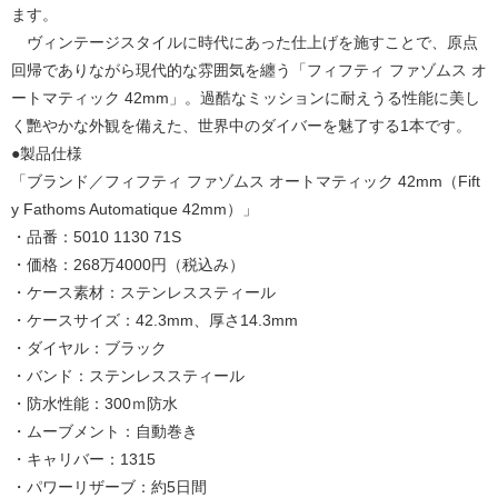
ます。
ヴィンテージスタイルに時代にあった仕上げを施すことで、原点
回帰でありながら現代的な雰囲気を纏う「フィフティ ファゾムス オ
ートマティック 42mm」。過酷なミッションに耐えうる性能に美し
く艷やかな外観を備えた、世界中のダイバーを魅了する1本です。
●製品仕様
「ブランド／フィフティ ファゾムス オートマティック 42mm（Fift
y Fathoms Automatique 42mm）」
・品番：5010 1130 71S
・価格：268万4000円（税込み）
・ケース素材：ステンレススティール
・ケースサイズ：42.3mm、厚さ14.3mm
・ダイヤル：ブラック
・バンド：ステンレススティール
・防水性能：300ｍ防水
・ムーブメント：自動巻き
・キャリバー：1315
・パワーリザーブ：約5日間