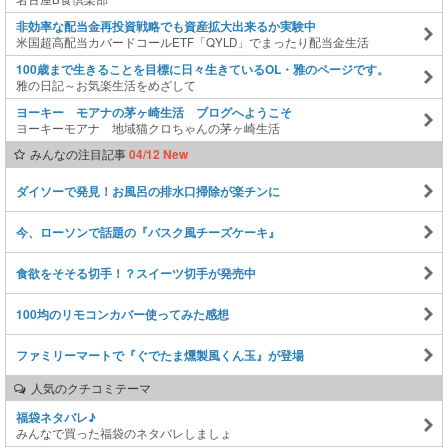
非効率な配当金再投資戦略でも資産拡大出来るか実験中
米国超高配当カバードコールETF「QYLD」でまったり配当金生活
100歳まで生きることを目標に日々生きているOL・雅のページです。
雅の日記～お気楽生活をめざして
ヨーキー モアナの茅ヶ崎生活 ブログへようこそ
ヨーキーモアナ 地域猫クロちゃんの茅ヶ崎生活
みんなの注目記事
04/12 New
ダイソーで発見！お風呂の排水口掃除が楽チンに
今、ローソンで話題の『バスク風チーズケーキ』
食欲をそそる切手！？スイーツ切手が発売中
100均のリモコンカバー使ってみた感想
ファミリーマートで『ぐでたま燻製風くん玉』が登場
人気のクチコミテーマ
福袋ネタバレ♪
みんなで買った福袋のネタバレしましょ