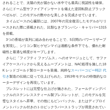
されることで、太陽の光が届かない水中でも最高に視認性を確保。
さらにドーム型サファイアインサートを備えた逆回転防止ブラック
ベゼルが、このモデルの艶やかな美しさを完成させています。
タイムピースの心臓部には、2007年の完全復活したモデルがリリ
ースされた際に搭載された、比類なきブランパン・キャリバー1315
を搭載。
3つの香箱が直列に組み合わせることで、5日間のパワーリザーブ
を実現し、シリコン製ヒゲゼンマイは過酷な条件下でも、優れた耐
磁性と最適な精度がキープします。
さらに「フィフティ ファゾムス」へのオマージュとして、サファ
イアケースバックから見えるムーブメントは、NAC処理を施した18
K レッドゴールド製ローターを装備。純粋な
スーパーコピー時計 代
引き
製造の伝統に従って仕上げられた、1953年モデルの特徴的なロ
ーターデザインを再現しています。
ブレスレットには完璧な仕上げが施された、フォールディングバ
ックルのステンレススティール製ブレスレットが、このモデルを完
璧なスタイルへ昇華。その他にもピンバックル、またはディプロイ
メントバックル付きのトロピックラバーストラップが用意されてい