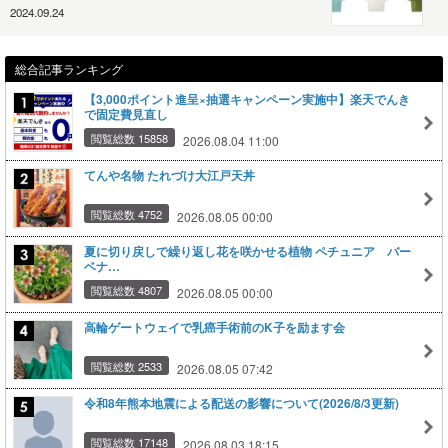
2024.09.24
総合記事ランキング
【3,000ポイント進呈×抽選キャンペーン実施中】楽天でんき
で固定費見直し
閲覧総数 15858
2026.08.04 11:00
てんや名物 たれづけ大江戸天丼
閲覧総数 4752
2026.08.05 00:00
夏に切り戻しで繰り返し花を咲かせる植物 ペチュニア バー
ベナ…
閲覧総数 4807
2026.08.05 00:00
高輪ゲートウェイで乳癌手術前のK子を励ます会
閲覧総数 2533
2026.08.05 07:42
令和8年熊本地震による配送の影響について(2026/8/3更新)
閲覧総数 17148
2026.08.03 18:15