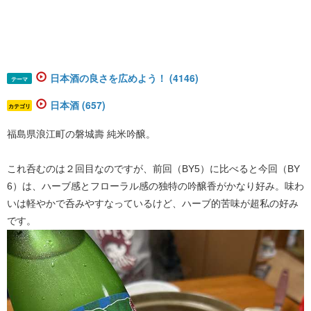
日本酒の良さを広めよう！ (4146)
テーマ
日本酒 (657)
カテゴリ
福島県浪江町の磐城壽 純米吟醸。
これ呑むのは２回目なのですが、前回（BY5）に比べると今回（BY
6）は、ハーブ感とフローラル感の独特の吟醸香がかなり好み。味わ
いは軽やかで呑みやすなっているけど、ハーブ的苦味が超私の好み
です。