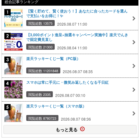
総合記事ランキング
【賢く貯めて、賢く使おう！】あなたに合ったカードを選ん
で支払いをお得に！✨
閲覧総数 13575
2026.08.07 11:00
【3,000ポイント進呈×抽選キャンペーン実施中】楽天でんき
で固定費見直し
閲覧総数 21300
2026.08.04 11:00
楽天ラッキーくじ一覧（PC版）
閲覧総数 11201848
2026.08.07 08:35
スマホは常に手元に・微笑み返したくなる千日紅
閲覧総数 2335
2026.08.07 00:10
楽天ラッキーくじ一覧（スマホ版）
閲覧総数 8780723
2026.08.07 08:36
もっと見る