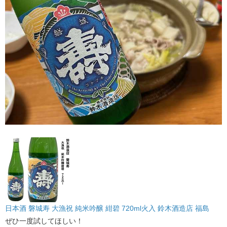
日本酒 磐城寿 大漁祝 純米吟醸 紺碧 720ml火入 鈴木酒造店 福島
ぜひ一度試してほしい！