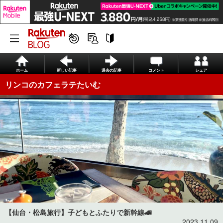
ホーム
新しい記事
過去の記事
コメント
シェア
リンコのカフェラテたいむ
【仙台・松島旅行】子どもとふたりで新幹線🚄
2023.11.09