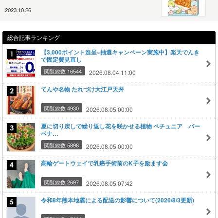
2023.10.26
総合記事ランキング
【3,000ポイント進呈×抽選キャンペーン実施中】楽天でんき
で固定費見直し
閲覧総数 16544
2026.08.04 11:00
てんや名物 たれづけ大江戸天丼
閲覧総数 4930
2026.08.05 00:00
夏に切り戻しで繰り返し花を咲かせる植物 ペチュニア バー
ベナ…
閲覧総数 5898
2026.08.05 00:00
高輪ゲートウェイで乳癌手術前のK子を励ます会
閲覧総数 2697
2026.08.05 07:42
令和8年熊本地震による配送の影響について(2026/8/3更新)