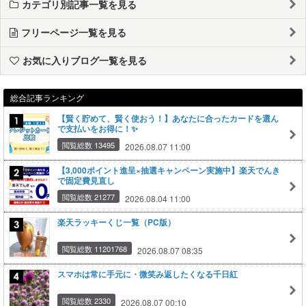
カテゴリ別記事一覧を見る
フリーページ一覧を見る
お気に入りブログ一覧を見る
総合記事ランキング
【賢く貯めて、賢く使おう！】あなたに合ったカードを選ん
で支払いをお得に！✨
閲覧総数 13495
2026.08.07 11:00
【3,000ポイント進呈×抽選キャンペーン実施中】楽天でんき
で固定費見直し
閲覧総数 21277
2026.08.04 11:00
楽天ラッキーくじ一覧（PC版）
閲覧総数 11201768
2026.08.07 08:35
スマホは常に手元に・微笑み返したくなる千日紅
閲覧総数 2330
2026.08.07 00:10