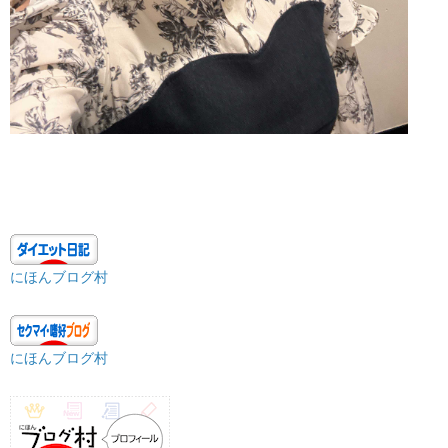
にほんブログ村
にほんブログ村