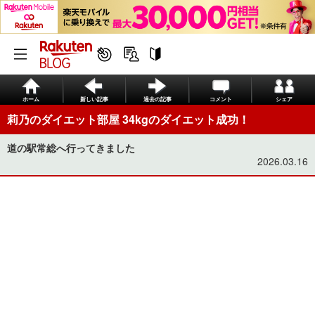
ホーム
新しい記事
過去の記事
コメント
シェア
莉乃のダイエット部屋 34kgのダイエット成功！
道の駅常総へ行ってきました
2026.03.16