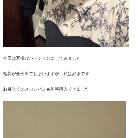
今回は耳掛けバージョンにしてみました
輪郭が全部出てしまいますが、私は好きです
お目当てのメロンパンも無事購入できました