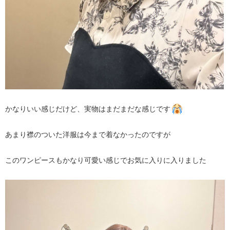
かなりいい感じだけど、実物はまだまだな感じです
あまり襟のついた洋服は今まで着なかったのですが
このワンピースもかなり可愛い感じでお気に入りに入りました