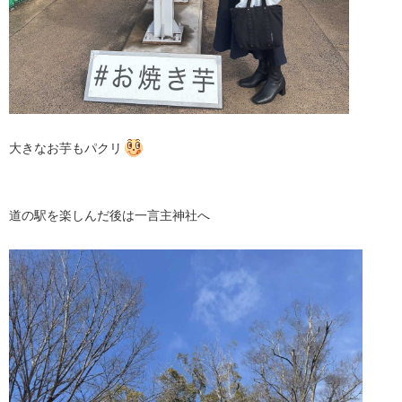
大きなお芋もパクリ
道の駅を楽しんだ後は一言主神社へ