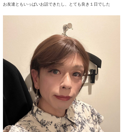
お友達ともいっぱいお話できたし、とても良き１日でした