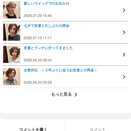
新しいウイッグでのお出かけ
2026.07.29 10:45
七夕で友達と久しぶりの再会
2026.07.10 11:17
友達とランチに行ってきました
2026.06.23 09:34
女装外出 ～２年ぶりに会うお友達との再会～
2026.04.23 09:28
もっと見る
コメントを書く
コメント