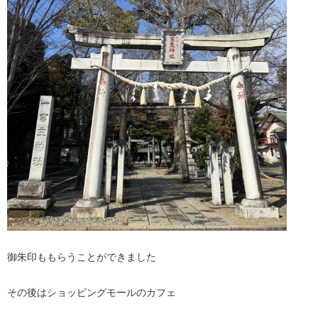
御朱印ももらうことができました
その後はショッピングモールのカフェ