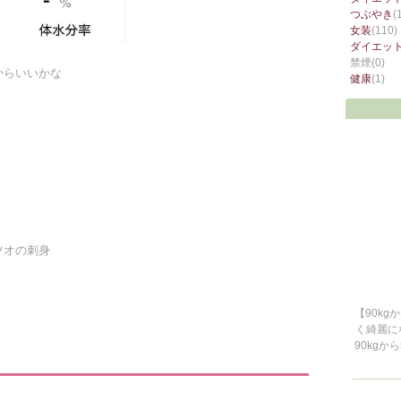
つぶやき
(
女装
(110)
ダイエッ
禁煙
(0)
からいいかな
健康
(1)
ツオの刺身
【90kg
く綺麗に
90kgか