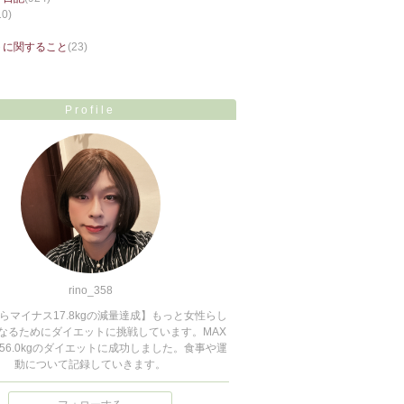
10)
トに関すること
(23)
Profile
rino_358
からマイナス17.8kgの減量達成】もっと女性らし
なるためにダイエットに挑戦しています。MAX
ら56.0kgのダイエットに成功しました。食事や運
動について記録していきます。