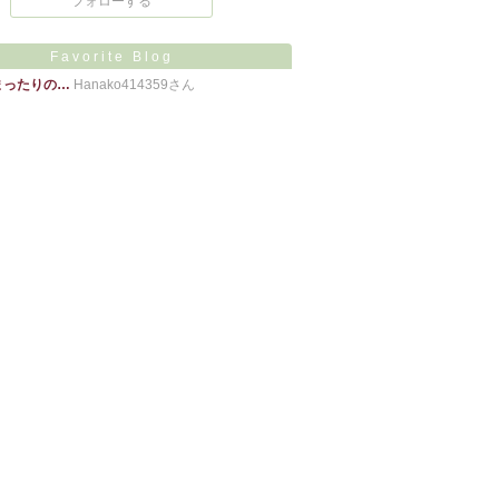
フォローする
Favorite Blog
まったりの…
Hanako414359さん