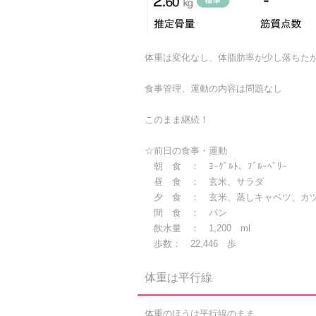
体重は変化なし、体脂肪率が少し落ちた
食事管理、運動の内容は問題なし
このまま継続！
☆前日の食事・運動
朝 食 ： ﾖｰｸﾞﾙﾄ、ﾌﾞﾙｰﾍﾞﾘｰ
昼 食 ： 玄米、サラダ
夕 食 ： 玄米、蒸しキャベツ、カ
間 食 ： パン
飲水量 ： 1,200 ml
歩数： 22,446 歩
体重は平行線
体重のほうは平行線のまま