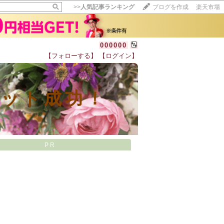
>>
人気記事ランキング
ブログを作成
楽天市場
000000
【フォローする】
【ログイン】
【毎日開催】
15記事にいいね！で1ポイント
10秒滞在
エット成功！
いいね!
--
/
--
PR