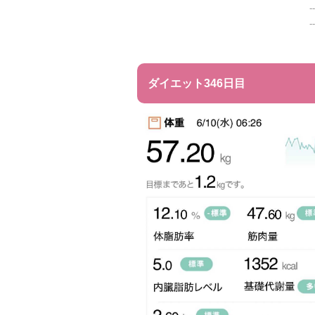
-
-
ダイエット346日目