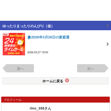
ゆったりまったりのんびり（仮）
🏠2026年3月28日の家庭運
2026.03.27 19:00
前へ
次へ
ホームに戻る
プロフィール
rino_358さん