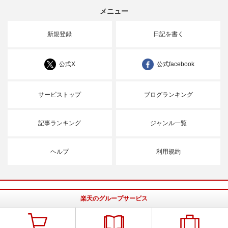
メニュー
新規登録
日記を書く
公式X
公式facebook
サービストップ
ブログランキング
記事ランキング
ジャンル一覧
ヘルプ
利用規約
楽天のグループサービス