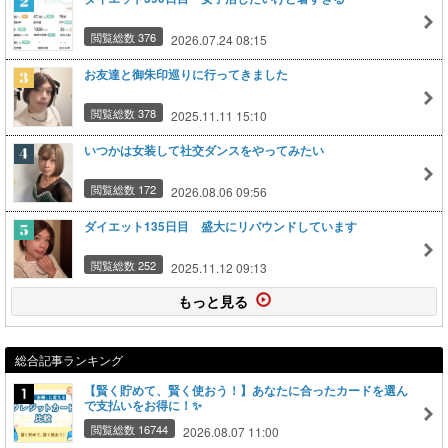
閲覧総数 376
2026.07.24 08:15
お友達と御朱印巡りに行ってきました
閲覧総数 378
2025.11.11 15:10
いつかは女装して社交ダンスをやってみたい
閲覧総数 172
2026.08.06 09:56
ダイエット135日目 盛大にリバウンドしています
閲覧総数 252
2025.11.12 09:13
もっと見る
総合記事ランキング
【賢く貯めて、賢く使おう！】あなたに合ったカードを選ん
で支払いをお得に！✨
閲覧総数 16744
2026.08.07 11:00