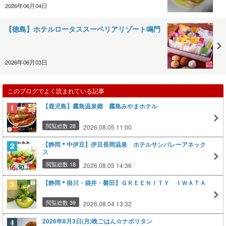
2026年06月04日
【徳島】ホテルロータススーペリアリゾート鳴門
2026年06月03日
このブログでよく読まれている記事
【鹿児島】霧島温泉郷 霧島みやまホテル
閲覧総数 28
2026.08.05 11:00
【静岡＊中伊豆】伊豆長岡温泉 ホテルサンバレーアネック
ス
閲覧総数 18
2026.08.05 14:36
【静岡＊掛川・袋井・磐田】ＧＲＥＥＮＩＴＹ ＩＷＡＴＡ
閲覧総数 39
2026.08.04 13:32
2026年8月3日(月)晩ごはん☆ナポリタン