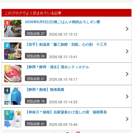
このブログでよく読まれている記事
2026年8月9日(日)晩ごはん☆焼肉おろしポン酢
閲覧総数 27
2026.08.10 13:12
【岩手】鉛温泉「藤三旅館・別邸」心の刻 十三月
閲覧総数 24
2026.08.10 13:41
【静岡＊静岡・清水】清水シティホテル
閲覧総数 21
2026.08.10 16:17
【静岡＊熱海】熱海風雅
閲覧総数 18
2026.08.10 14:33
【神奈川＊箱根】自家源泉かけ流しの宿 箱根翠泉
閲覧総数 41
2026.08.09 15:46