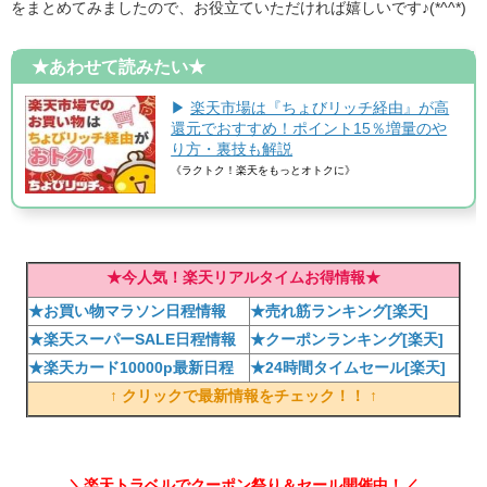
をまとめてみましたので、お役立ていただければ嬉しいです♪(*^^*)
★あわせて読みたい★
▶
楽天市場は『ちょびリッチ経由』が高
還元でおすすめ！ポイント15％増量のや
り方・裏技も解説
《ラクトク！楽天をもっとオトクに》
★今人気！楽天リアルタイムお得情報★
★お買い物マラソン日程情報
★売れ筋ランキング[楽天]
★楽天スーパーSALE日程情報
★クーポンランキング[楽天]
★楽天カード10000p最新日程
★24時間タイムセール[楽天]
↑ クリックで最新情報をチェック！！ ↑
＼楽天トラベルでクーポン祭り＆セール開催中！／