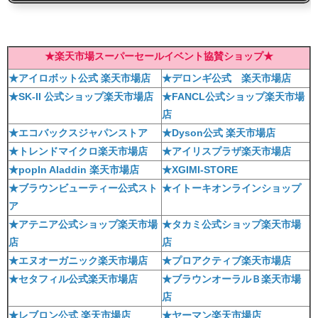
★楽天市場スーパーセールイベント協賛ショップ★
★アイロボット公式 楽天市場店
★デロンギ公式 楽天市場店
★SK-II 公式ショップ楽天市場店
★FANCL公式ショップ楽天市場
店
★エコバックスジャパンストア
★Dyson公式 楽天市場店
★トレンドマイクロ楽天市場店
★アイリスプラザ楽天市場店
★popIn Aladdin 楽天市場店
★XGIMI-STORE
★ブラウンビューティー公式スト
★イトーキオンラインショップ
ア
★アテニア公式ショップ楽天市場
★タカミ公式ショップ楽天市場
店
店
★エヌオーガニック楽天市場店
★プロアクティブ楽天市場店
★セタフィル公式楽天市場店
★ブラウンオーラルＢ楽天市場
店
★レブロン公式 楽天市場店
★ヤーマン楽天市場店