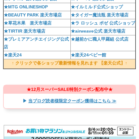
★MTG ONLINESHOP
★イルミルド公式ショップ
★BEAUTY PARK 楽天市場店
★タイガー魔法瓶 楽天市場店
★草花木果 楽天市場店
★ラ ロッシュ ポゼ 公式ショップ
★TIRTIR 楽天市場店
★airweave公式 楽天市場店
★プレミアアンチエイジング公式
★越前かに職人甲羅組 公式店
店
★楽天24
★楽天24ベビー館
↑ クリックで各ショップ最新情報を見れます 【楽天公式】↑
★12月スーパーSALE特別クーポン配布中★
▶
当ブログ読者様限定クーポン獲得はこちら ≫