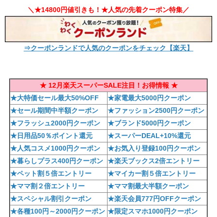
＼★14800円値引きも！★人気の先着クーポン特集／
⇒クーポンランドで人気のクーポンをチェック【楽天】
★ 12月楽天スーパーSALE注目！お得情報 ★
★大特価セール最大50%OFF
★家電最大5000円クーポン
★セール期間中半額クーポン
★ファッション2500円クーポン
★フラッシュ2000円クーポン
★ブランド5000円クーポン
★日用品50％ポイント還元
★スーパーDEAL+10%還元
★人気コスメ1000円クーポン
★お気入り登録100円クーポン
★暮らしプラス400円クーポン
★楽天ブックス2倍エントリー
★ペット割５倍エントリー
★マイカー割５倍エントリー
★ママ割２倍エントリー
★ママ割最大半額クーポン
★スペシャル割引クーポン
★楽天会員777円OFFクーポン
★各種100円～2000円クーポン
★限定スマホ1000円クーポン