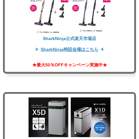
SharkNinja公式楽天市場店
▶
SharkNinja特設会場はこちら
◀
★最大50％OFFキャンペーン実施中★