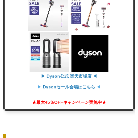
▶ Dyson公式 楽天市場店 ◀
▶
Dysonセール会場はこちら
◀
★最大45％OFFキャンペーン実施中★