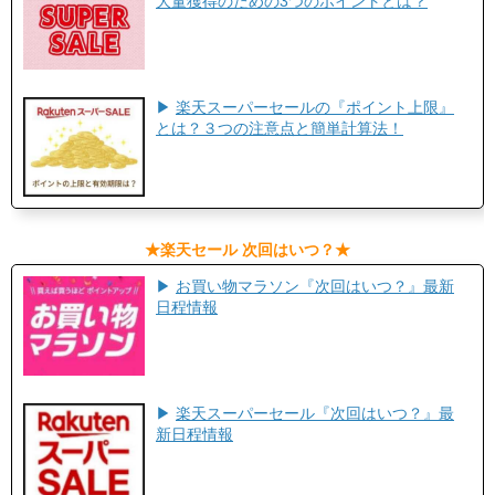
大量獲得のための3つのポイントとは？
▶
楽天スーパーセールの『ポイント上限』
とは？３つの注意点と簡単計算法！
​★楽天セール 次回はいつ？★​
▶
お買い物マラソン『次回はいつ？』最新
日程情報
▶
楽天スーパーセール『次回はいつ？』最
新日程情報