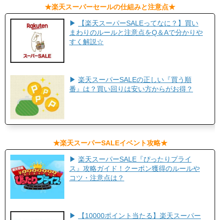
​★楽天スーパーセールの仕組みと注意点★
▶
【楽天スーパーSALEってなに？】買い
まわりのルールと注意点をQ＆Aで分かりや
すく解説☆
▶
楽天スーパーSALEの正しい『買う順
番』は？買い回りは安い方からがお得？
​★楽天スーパーSALEイベント攻略★​
▶
楽天スーパーSALE『ぴったりプライ
ス』攻略ガイド！クーポン獲得のルールや
コツ・注意点は？
▶
【10000ポイント当たる】楽天スーパー