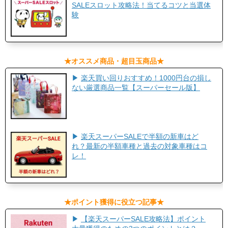
SALEスロット攻略法！当てるコツと当選体
験
​★オススメ商品・超目玉商品★​
▶
楽天買い回りおすすめ！1000円台の損し
ない厳選商品一覧【スーパーセール版】
▶
楽天スーパーSALEで半額の新車はど
れ？最新の半額車種と過去の対象車種はコ
レ！
​★ポイント獲得に役立つ記事★​
▶
【楽天スーパーSALE攻略法】ポイント