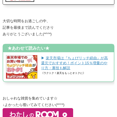
大切な時間をお過ごしの中、
記事を最後まで読んでくださり
ありがとうございました(*^^*)
★あわせて読みたい★
▶
楽天市場は『ちょびリッチ経由』が高
還元でおすすめ！ポイント15％増量のや
り方・裏技も解説
《ラクトク！楽天をもっとオトクに》
おしゃれな雑貨を集めています☆
↓よかったら覗いてみてください(*^^*)