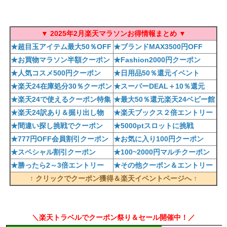
▼ 2025年2月楽天マラソンお得情報まとめ ▼
★超目玉アイテム最大50％OFF
★ブランドMAX3500円OFF
★お買物マラソン半額クーポン
★Fashion2000円クーポン
★人気コスメ500円クーポン
★日用品50％還元イベント
★楽天24在庫処分30％クーポン
★スーパーDEAL＋10％還元
★楽天24で使えるクーポン特集
★最大50％還元楽天24ベビー館
★楽天24訳あり＆掘り出し物
★楽天ブックス２倍エントリー
★間違い探し挑戦でクーポン
★5000ptスロットに挑戦
★777円OFF会員割引クーポン
★お気に入り100円クーポン
★スペシャル割引クーポン
★100~2000円マルチクーポン
★勝ったら2～3倍エントリー
★その他クーポン＆エントリー
↑ クリックでクーポン獲得＆楽天イベントページへ ↑
＼楽天トラベルでクーポン祭り＆セール開催中！／