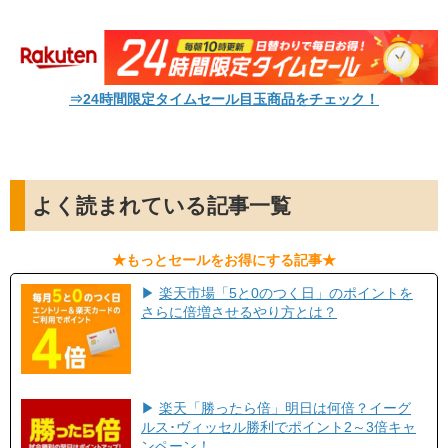
⇒24時間限定タイムセール目玉商品をチェック！
よく読まれている記事一覧
​★もっとセールをお得にする記事★​
▶
楽天市場「5と0のつく日」のポイントを
さらに倍増させるやり方とは？
▶
楽天「勝ったら倍」明日は何倍？イーグ
ルス･ヴィッセル勝利でポイント2～3倍キャ
ンペーン！