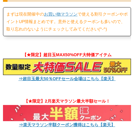
まずは現在開催中の
お買い物マラソン
で使える割引クーポンやポ
イントUP情報まとめです。意外と使えるクーポンも多いので、
取り忘れのないようにチェックしてみてください(^-^)
【★限定】超目玉MAX50%OFF大特価アイテム
⇒超目玉最大50％OFFセール会場はこちら【楽天】
【★限定】2月楽天マラソン最大半額セール！
⇒楽天マラソン半額クーポン獲得はこちら【楽天】