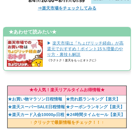
⇒楽天市場をチェックしてみる
★あわせて読みたい★
▶
楽天市場は『ちょびリッチ経由』が高
還元でおすすめ！ポイント15％増量のや
り方・裏技も解説
《ラクトク！楽天をもっとオトクに》
★今人気！楽天リアルタイムお得情報★
★お買い物マラソン日程情報
★売れ筋ランキング【楽天】
★楽天スーパーSALE日程情報
★クーポンランキング【楽天】
★楽天カード入会10000p日程
★24時間タイムセール【楽天】
↑ クリックで最新情報をチェック！！ ↑