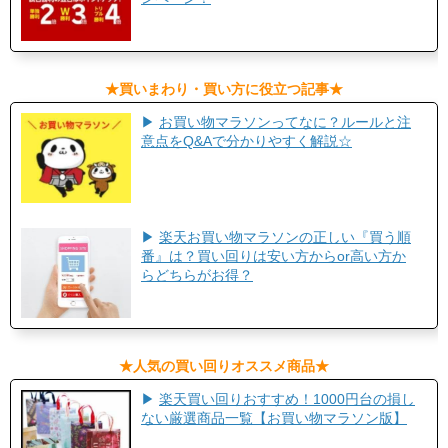
​★買いまわり・買い方に役立つ記事★​
▶
お買い物マラソンってなに？ルールと注
意点をQ&Aで分かりやすく解説☆
▶
楽天お買い物マラソンの正しい『買う順
番』は？買い回りは安い方からor高い方か
らどちらがお得？
​★人気の買い回りオススメ商品★​
▶
楽天買い回りおすすめ！1000円台の損し
ない厳選商品一覧【お買い物マラソン版】