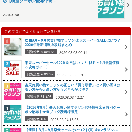
②【特別クーポン配布中★…
2025.01.08
このブログでよく読まれている記事
次回8月～9月お買い物マラソン·楽天スーパーSALEはいつ？
2026年最新情報＆攻略まとめ
閲覧総数 13091261
2026.08.03 00:14
楽天スーパーセール2026 次回はいつ？【8月～9月最新情報
＆攻略ガイド】
閲覧総数 9693335
2026.08.03 00:13
楽天お買い物マラソンの正しい『買う順番』は？買い回りは
安い方からor高い方からどちらがお得？
閲覧総数 611626
2026.08.03 12:27
【2026年8月】楽天お買い物マラソンお得情報②★特別クー
ポン配布中★当ブログ読者様限定
閲覧総数 436
2026.08.04 16:36
【速報】8月～9月楽天セールはいつ？お買い物マラソン·ス