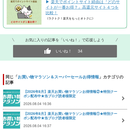
▶
楽天でポイントサイト経由は『どのサ
イトが一番お得？』高還元サイト４つを
比較！
《ラクトク！楽天をもっとオトクに》
お気に入りの記事を「いいね！」で応援しよう
いいね！
34
同じ「
お買い物マラソン＆スーパーセールお得情報
」カテゴリの
記事
【2026年8月】楽天お買い物マラソンお得情報②★特別クー
ポン配布中★当ブログ読者様限定
2026.08.04 16:36
【2026年8月】楽天お買い物マラソンお得情報①★特別クー
ポン配布中★当ブログ読者様限定
2026.08.04 16:37