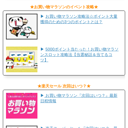
​★お買い物マラソンのイベント攻略★​
▶
お買い物マラソン攻略法☆ポイント大量
獲得のための3つのポイントとは？
▶
5000ポイント当たった！お買い物マラソ
ンスロット攻略法【当選秘話＆当てるコ
ツ】
​★楽天セール 次回はいつ？★​
▶
お買い物マラソン『次回はいつ？』最新
日程情報