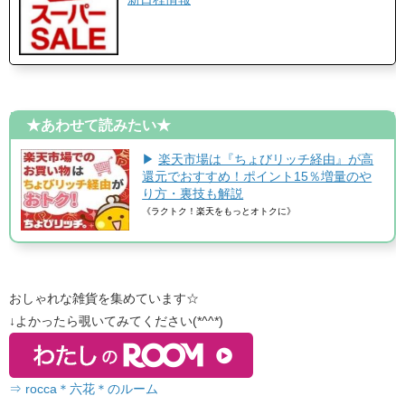
★あわせて読みたい★
▶
楽天市場は『ちょびリッチ経由』が高
還元でおすすめ！ポイント15％増量のや
り方・裏技も解説
《ラクトク！楽天をもっとオトクに》
おしゃれな雑貨を集めています☆
↓よかったら覗いてみてください(*^^*)
⇒ rocca＊六花＊のルーム