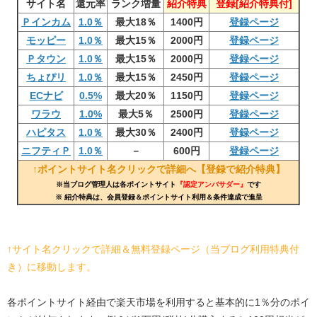
サイト名
還元率
ランク増量
紹介特典
登録[紹介特典付]
Ｐインカム
1.0％
最大18％
1400円
登録ページ
モッピー
1.0％
最大15％
2000円
登録ページ
Ｐタウン
1.0％
最大15％
2000円
登録ページ
ちょぴリ
1.0％
最大15％
2450円
登録ページ
ECナビ
0.5%
最大20％
1150円
登録ページ
ワラウ
1.0%
最大5％
2500円
登録ページ
ハピタス
1.0％
最大30％
2400円
登録ページ
ニフティＰ
1.0％
－
600円
登録ページ
↑ポイントサイト名クリックで詳細へ【登録で紹介特典】
※当ブログ管理人は各ポイントサイト
『認定アンバサダー』
です
※ 紹介特典は、会員登録＆ポイントサイト利用＆条件達成で進呈
↑サイト名クリックで詳細＆無料登録ページ（当ブログ利用特典付
き）に移動します。
各ポイントサイト経由で楽天市場を利用すると基本的に1％分のポイ