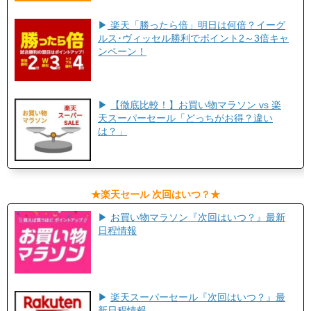
▶
楽天「勝ったら倍」明日は何倍？イーグ
ルス･ヴィッセル勝利でポイント2～3倍キャ
ンペーン！
▶
【徹底比較！】お買い物マラソン vs 楽
天スーパーセール「どっちがお得？違い
は？」
​★楽天セール 次回はいつ？★​
▶
お買い物マラソン『次回はいつ？』最新
日程情報
▶
楽天スーパーセール『次回はいつ？』最
新日程情報