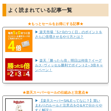
よく読まれている記事一覧
​★もっとセールをお得にする記事★​
▶
楽天市場「5と0のつく日」のポイントを
さらに倍増させるやり方とは？
▶
楽天「勝ったら倍」明日は何倍？イーグ
ルス･ヴィッセル勝利でポイント2～3倍キャ
ンペーン！
​★楽天スーパーセールの仕組みと注意点★
▶
【楽天スーパーSALEってなに？】買い
まわりのルールと注意点をQ＆Aで分かりや
すく解説☆