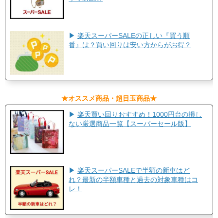
▶
楽天スーパーSALEの正しい『買う順
番』は？買い回りは安い方からがお得？
​★オススメ商品・超目玉商品★​
▶
楽天買い回りおすすめ！1000円台の損し
ない厳選商品一覧【スーパーセール版】
▶
楽天スーパーSALEで半額の新車はど
れ？最新の半額車種と過去の対象車種はコ
レ！