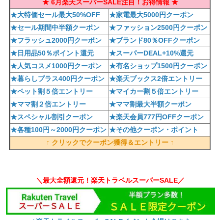
★ 6月楽天スーパーSALE注目！お得情報 ★
★大特価セール最大50%OFF
★家電最大5000円クーポン
★セール期間中半額クーポン
★ファッション2500円クーポン
★フラッシュ2000円クーポン
★ブランド80％OFFクーポン
★日用品50％ポイント還元
★スーパーDEAL+10%還元
★人気コスメ1000円クーポン
★有名ショップ1500円クーポン
★暮らしプラス400円クーポン
★楽天ブックス2倍エントリー
★ペット割５倍エントリー
★マイカー割５倍エントリー
★ママ割２倍エントリー
★ママ割最大半額クーポン
★スペシャル割引クーポン
★楽天会員777円OFFクーポン
★各種100円～2000円クーポン
★その他クーポン・ポイント
↑ クリックでクーポン獲得＆エントリー ↑
＼最大全額還元！楽天トラベルスーパーSALE／