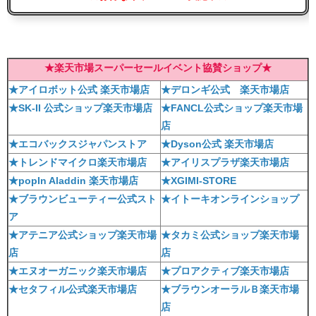
★楽天市場スーパーセールイベント協賛ショップ★
★アイロボット公式 楽天市場店
★デロンギ公式 楽天市場店
★SK-II 公式ショップ楽天市場店
★FANCL公式ショップ楽天市場
店
★エコバックスジャパンストア
★Dyson公式 楽天市場店
★トレンドマイクロ楽天市場店
★アイリスプラザ楽天市場店
★popIn Aladdin 楽天市場店
★XGIMI-STORE
★ブラウンビューティー公式スト
★イトーキオンラインショップ
ア
★アテニア公式ショップ楽天市場
★タカミ公式ショップ楽天市場
店
店
★エヌオーガニック楽天市場店
★プロアクティブ楽天市場店
★セタフィル公式楽天市場店
★ブラウンオーラルＢ楽天市場
店