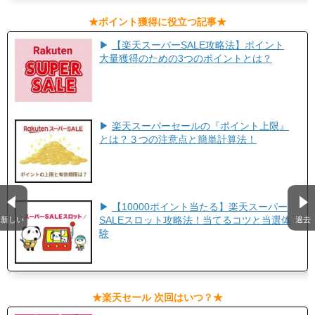
​★ポイント獲得に役立つ記事★​
▶
【楽天スーパーSALE攻略法】ポイント
大量獲得のための3つのポイントとは？
▶
楽天スーパーセールの『ポイント上限』
とは？３つの注意点と簡単計算法！
▶
【10000ポイント当たる】楽天スーパー
新しい
過去
SALEスロット攻略法！当てるコツと当選体
験
​★楽天セール 次回はいつ？★​