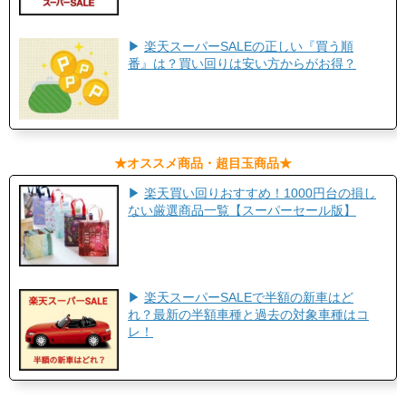
▶
楽天スーパーSALEの正しい『買う順
番』は？買い回りは安い方からがお得？
​★オススメ商品・超目玉商品★​
▶
楽天買い回りおすすめ！1000円台の損し
ない厳選商品一覧【スーパーセール版】
▶
楽天スーパーSALEで半額の新車はど
れ？最新の半額車種と過去の対象車種はコ
レ！