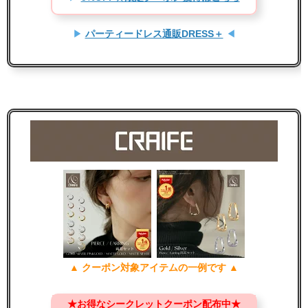
▶
パーティードレス通販DRESS＋
◀
▲ クーポン対象アイテムの一例です ▲
★お得なシークレットクーポン配布中★