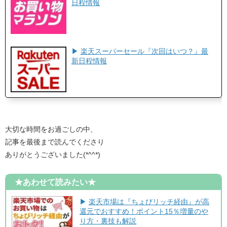
日程情報
▶
楽天スーパーセール『次回はいつ？』最
新日程情報
大切な時間をお過ごしの中、
記事を最後まで読んでくださり
ありがとうございました(*^^*)
★あわせて読みたい★
▶
楽天市場は『ちょびリッチ経由』が高
還元でおすすめ！ポイント15％増量のや
り方・裏技も解説