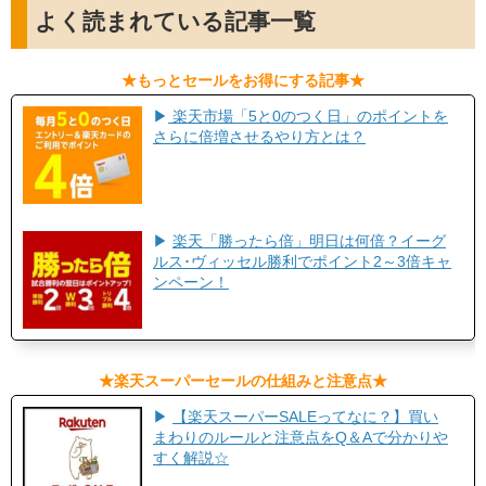
よく読まれている記事一覧
​★もっとセールをお得にする記事★​
▶
楽天市場「5と0のつく日」のポイントを
さらに倍増させるやり方とは？
▶
楽天「勝ったら倍」明日は何倍？イーグ
ルス･ヴィッセル勝利でポイント2～3倍キャ
ンペーン！
​★楽天スーパーセールの仕組みと注意点★
▶
【楽天スーパーSALEってなに？】買い
まわりのルールと注意点をQ＆Aで分かりや
すく解説☆