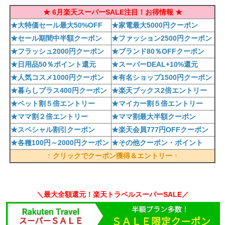
★ 6月楽天スーパーSALE注目！お得情報 ★
★大特価セール最大50%OFF
★家電最大5000円クーポン
★セール期間中半額クーポン
★ファッション2500円クーポン
★フラッシュ2000円クーポン
★ブランド80％OFFクーポン
★日用品50％ポイント還元
★スーパーDEAL+10%還元
★人気コスメ1000円クーポン
★有名ショップ1500円クーポン
★暮らしプラス400円クーポン
★楽天ブックス2倍エントリー
★ペット割５倍エントリー
★マイカー割５倍エントリー
★ママ割２倍エントリー
★ママ割最大半額クーポン
★スペシャル割引クーポン
★楽天会員777円OFFクーポン
★各種100円～2000円クーポン
★その他クーポン・ポイント
↑ クリックでクーポン獲得＆エントリー ↑
＼最大全額還元！楽天トラベルスーパーSALE／