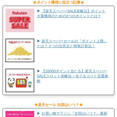
​★ポイント獲得に役立つ記事★​
▶
【楽天スーパーSALE攻略法】ポイント
大量獲得のための3つのポイントとは？
▶
楽天スーパーセールの『ポイント上限』
とは？３つの注意点と簡単計算法！
▶
【10000ポイント当たる】楽天スーパー
SALEスロット攻略法！当てるコツと当選体
験
​★楽天セール 次回はいつ？★​
▶
お買い物マラソン『次回はいつ？』最新