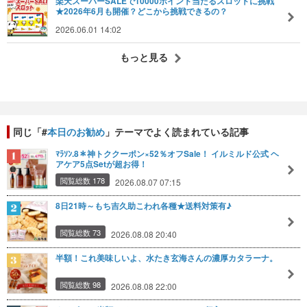
楽天スーパーSALEで10000ポイント当たるスロットに挑戦
★2026年6月も開催？どこから挑戦できるの？
2026.06.01 14:02
もっと見る
同じ「#
本日のお勧め
」テーマでよく読まれている記事
ﾏﾗｿﾝ.8＊神トククーポン×52％オフSale！ イルミルド公式 ヘ
アケア5点Setが超お得！
閲覧総数 178
2026.08.07 07:15
8日21時～もち吉久助こわれ各種★送料対策有♪
閲覧総数 73
2026.08.08 20:40
半額！これ美味しいよ、水たき玄海さんの濃厚カタラーナ。
閲覧総数 98
2026.08.08 22:00