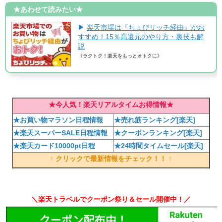
★あわせて読みたい★
▶
楽天市場は『ちょびリッチ経由』がお
すすめ！15％高還元のやり方・裏技も解
説
《ラクトク！楽天をもっとオトクに》
★今人気！楽天リアルタイムお得情報★
★お買い物マラソン日程情報
★売れ筋ランキング[楽天]
★楽天スーパーSALE日程情報
★クーポンランキング[楽天]
★楽天カード10000pt日程
★24時間タイムセール[楽天]
↑ クリックで最新情報をチェック！！ ↑
＼楽天トラベルでクーポン祭り＆セール開催中！／