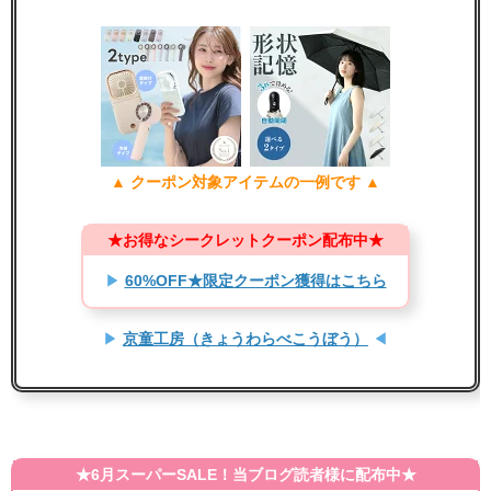
▲ クーポン対象アイテムの一例です ▲
★お得なシークレットクーポン配布中★
▶
60%OFF★限定クーポン獲得はこちら
▶
京童工房（きょうわらべこうぼう）
◀
★6月スーパーSALE！当ブログ読者様に配布中★