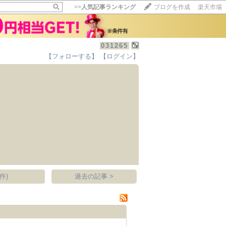
>>
人気記事ランキング
ブログを作成
楽天市場
031265
【フォローする】
【ログイン】
【毎日開催】
15記事にいいね！で1ポイント
10秒滞在
いいね!
--
/
--
件)
過去の記事 >