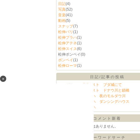
日記
(4)
写真
(52)
音楽
(41)
動画
(5)
スナップ
(7)
松伸パリ
(1)
松伸プラハ
(1)
松伸アテネ
(1)
松伸スイス
(6)
松伸ポンペイ
(0)
ポンペイ
(1)
松伸ローマ
(1)
日記/記事の投稿
×
ハンガリー ブダペスト ブダ城にて
ハンガリー ブダペスト ドナウ川と鎖橋
チェコ共和国 プラハ 夜のモルダウ川
チェコ共和国 プラハ ダンシングハウス
チェコ共和国 プラハ
コメント新着
コメントに書き込みはありません。
キーワードサーチ