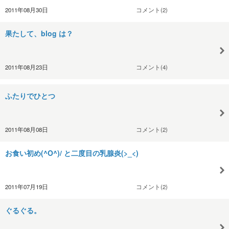
2011年08月30日
コメント(2)
果たして、blog は？
2011年08月23日
コメント(4)
ふたりでひとつ
2011年08月08日
コメント(2)
お食い初め(^O^)/ と二度目の乳腺炎(>_<)
2011年07月19日
コメント(2)
ぐるぐる。