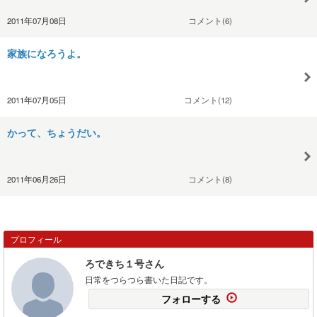
2011年07月08日
コメント(6)
家族になろうよ。
2011年07月05日
コメント(12)
かって、ちょうだい。
2011年06月26日
コメント(8)
プロフィール
ろできち１号さん
日常をつらつら書いた日記です。
フォローする