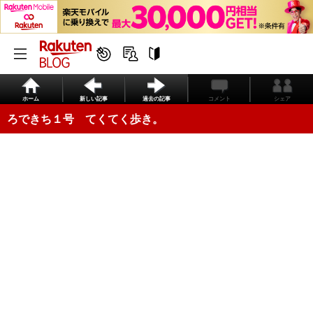
ホーム
新しい記事
過去の記事
コメント
シェア
ろできち１号 てくてく歩き。