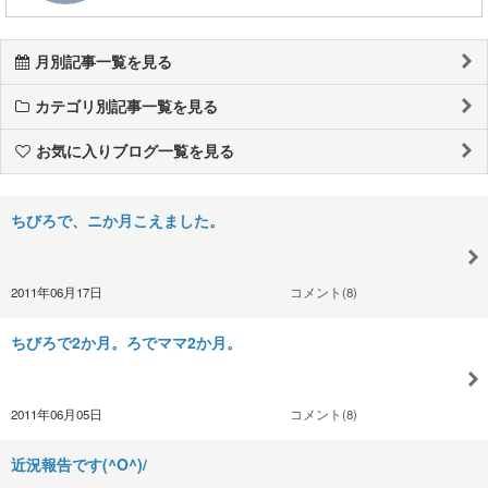
月別記事一覧を見る
カテゴリ別記事一覧を見る
お気に入りブログ一覧を見る
ちびろで、ニか月こえました。
2011年06月17日
コメント(8)
ちびろで2か月。ろでママ2か月。
2011年06月05日
コメント(8)
近況報告です(^O^)/