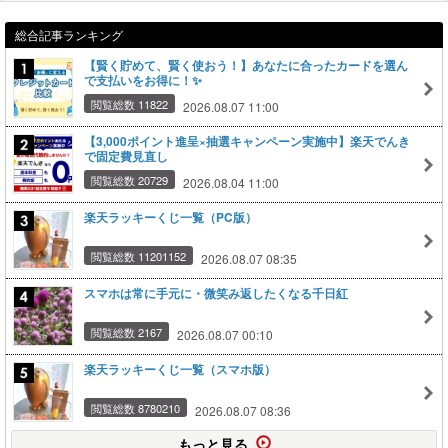
総合記事ランキング
【賢く貯めて、賢く使おう！】あなたに合ったカードを選ん
で支払いをお得に！✨
閲覧総数 11822
2026.08.07 11:00
【3,000ポイント進呈×抽選キャンペーン実施中】楽天でんき
で固定費見直し
閲覧総数 20729
2026.08.04 11:00
楽天ラッキーくじ一覧（PC版）
閲覧総数 11201152
2026.08.07 08:35
スマホは常に手元に・微笑み返したくなる千日紅
閲覧総数 2167
2026.08.07 00:10
楽天ラッキーくじ一覧（スマホ版）
閲覧総数 8780210
2026.08.07 08:36
もっと見る