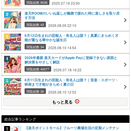
閲覧総数 9036
2025.07.19 23:00
楽天ROOMのいいね返しが義務で疲れた時に楽しさを取り戻
す方法
閲覧総数 43
2026.08.09 22:10
8月12日生まれの芸能人・有名人は誰？｜真夏にきらめく才
能が重なる華やかな誕生日
閲覧総数 34
2026.08.10 14:54
2026年最新 楽天カードがApple Payに登録できない原因と
解決策をやさしく解説
閲覧総数 40077
2026.07.18 16:22
8月11日生まれの芸能人・有名人は誰？｜音楽・スポーツ・
映画まで才能がきらめく夏の日
閲覧総数 36
2026.08.10 12:52
もっと見る
総合記事ランキング
【楽天ポイントモール】フルーツ農場生活の定期メンテナン