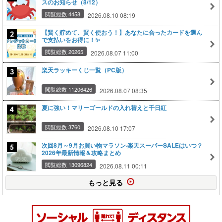
スのお知らせ（8/12）
閲覧総数 4458
2026.08.10 08:19
【賢く貯めて、賢く使おう！】あなたに合ったカードを選ん
で支払いをお得に！✨
閲覧総数 20265
2026.08.07 11:00
楽天ラッキーくじ一覧（PC版）
閲覧総数 11206426
2026.08.07 08:35
夏に強い！マリーゴールドの入れ替えと千日紅
閲覧総数 3760
2026.08.10 17:07
次回8月～9月お買い物マラソン·楽天スーパーSALEはいつ？
2026年最新情報＆攻略まとめ
閲覧総数 13096824
2026.08.11 00:11
もっと見る