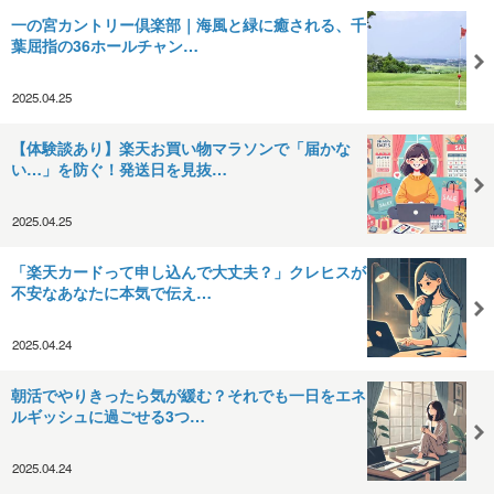
一の宮カントリー倶楽部｜海風と緑に癒される、千
葉屈指の36ホールチャン…
2025.04.25
【体験談あり】楽天お買い物マラソンで「届かな
い…」を防ぐ！発送日を見抜…
2025.04.25
「楽天カードって申し込んで大丈夫？」クレヒスが
不安なあなたに本気で伝え…
2025.04.24
朝活でやりきったら気が緩む？それでも一日をエネ
ルギッシュに過ごせる3つ…
2025.04.24