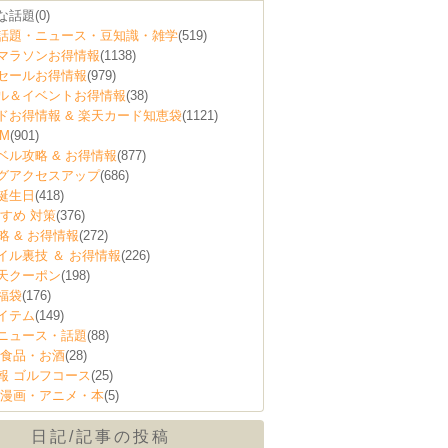
な話題
(0)
話題・ニュース・豆知識・雑学
(519)
マラソンお得情報
(1138)
セールお得情報
(979)
ル＆イベントお得情報
(38)
ドお得情報 & 楽天カード知恵袋
(1121)
M
(901)
ベル攻略 & お得情報
(877)
グアクセスアップ
(686)
誕生日
(418)
すめ 対策
(376)
略 & お得情報
(272)
イル裏技 ＆ お得情報
(226)
天クーポン
(198)
福袋
(176)
イテム
(149)
ニュース・話題
(88)
 食品・お酒
(28)
報 ゴルフコース
(25)
 漫画・アニメ・本
(5)
日記/記事の投稿