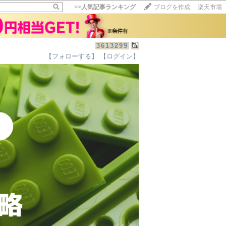
>>
人気記事ランキング
ブログを作成
楽天市場
3613299
【フォローする】
【ログイン】
【毎日開催】
15記事にいいね！で1ポイント
10秒滞在
いいね!
--
/
--