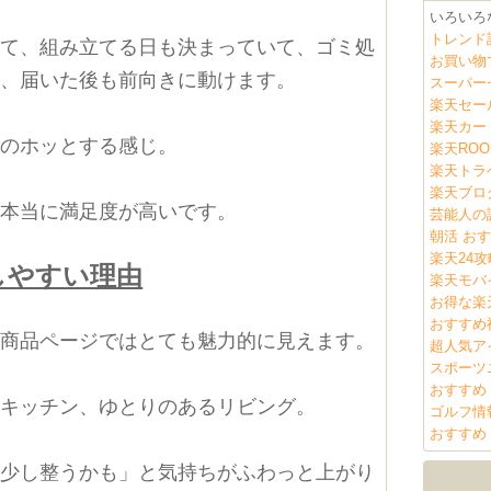
いろいろ
トレンド
いて、組み立てる日も決まっていて、ゴミ処
お買い物
ら、届いた後も前向きに動けます。
スーパー
楽天セー
楽天カー
後のホッとする感じ。
楽天ROO
楽天トラ
楽天ブロ
、本当に満足度が高いです。
芸能人の
朝活 おす
楽天24攻
しやすい理由
楽天モバ
お得な楽
おすすめ
、商品ページではとても魅力的に見えます。
超人気ア
スポーツ
おすすめ
たキッチン、ゆとりのあるリビング。
ゴルフ情
おすすめ
も少し整うかも」と気持ちがふわっと上がり