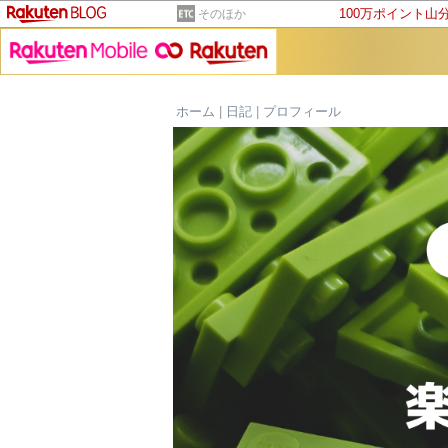
100万ポイント山
そのほか
ホーム
|
日記
|
プロフィール