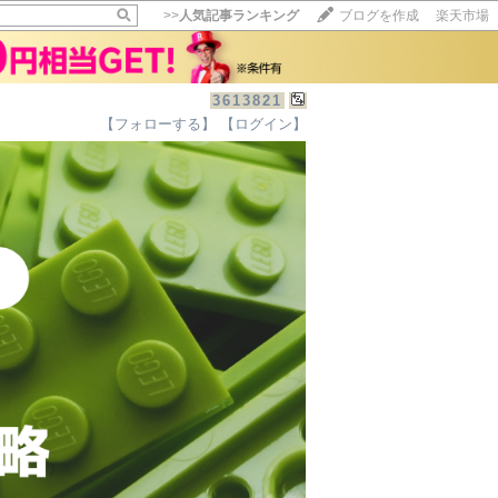
>>
人気記事ランキング
ブログを作成
楽天市場
3613821
【フォローする】
【ログイン】
【毎日開催】
15記事にいいね！で1ポイント
10秒滞在
いいね!
--
/
--