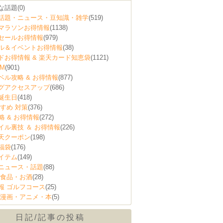
な話題
(0)
話題・ニュース・豆知識・雑学
(519)
マラソンお得情報
(1138)
セールお得情報
(979)
ル＆イベントお得情報
(38)
ドお得情報 & 楽天カード知恵袋
(1121)
M
(901)
ベル攻略 & お得情報
(877)
グアクセスアップ
(686)
誕生日
(418)
すめ 対策
(376)
略 & お得情報
(272)
イル裏技 ＆ お得情報
(226)
天クーポン
(198)
福袋
(176)
イテム
(149)
ニュース・話題
(88)
 食品・お酒
(28)
報 ゴルフコース
(25)
 漫画・アニメ・本
(5)
日記/記事の投稿