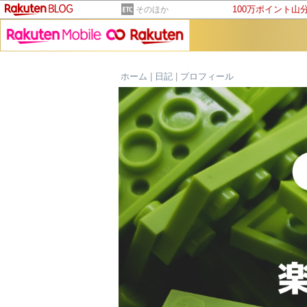
100万ポイント山
そのほか
ホーム
|
日記
|
プロフィール