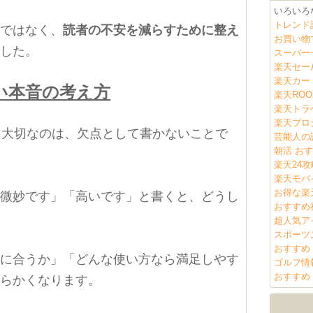
いろいろ
トレンド
のではなく、
読者の不安を減らすために整え
お買い物
ました。
スーパー
楽天セー
楽天カー
い本音の考え方
楽天ROO
楽天トラ
楽天ブロ
に大切なのは、欠点として書かないことで
芸能人の
朝活 おす
楽天24攻
楽天モバ
お得な楽
が微妙です」「高いです」と書くと、どうし
おすすめ
超人気ア
スポーツ
おすすめ
人に合うか」「どんな使い方なら満足しやす
ゴルフ情
おすすめ
わらかくなります。