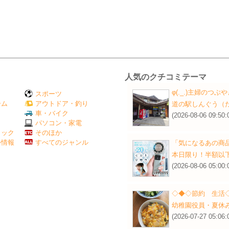
人気のクチコミテーマ
φ(._.)主婦のつぶ
スポーツ
ーム
アウトドア・釣り
道の駅しんぐう（た
Ｖ
車・バイク
(2026-08-06 09:50:
パソコン・家電
ミック
そのほか
外情報
すべてのジャンル
「気になるあの商
本日限り！半額以下
(2026-08-06 05:00:
◇◆◇節約 生活
幼稚園役員・夏休
(2026-07-27 05:06: