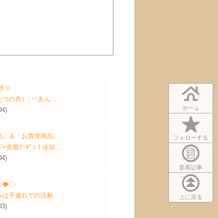
やき☆
つの市）･･･あん…
ホーム
04)
品」＆「お買得商品…
フォローする
×先着ｸｰﾎﾟﾝ！冷却…
04)
新着記事
◇◆◇
みは子連れでの活動…
上に戻る
03)