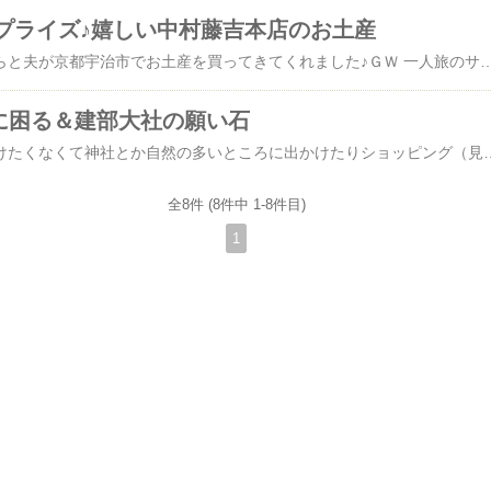
プライズ♪嬉しい中村藤吉本店のお土産
昨日、母の日が近いからと夫が京都宇治市でお土産を買ってきてくれました♪ＧＷ 一人旅のサイクリングをした夫でした。天気も良く お出かけ日和でした。私も一人時間を満喫しました＾＾中村藤吉本店で購入「うじていら」「濃いめの抹茶チョコレート」抹茶が好きなので嬉しいサプライズでした！しかも有名なお店の中村藤吉本店！初めて頂きます。お店も行ってみたいので今度は２人で行こうという話になりました♪「濃いめの抹茶チョコレート」を食べてみました。惜しみなく、贅沢な抹茶が口いっぱいに香りと旨味が広がりました♪贅沢すぎるので１日１枚ずつで頂きます！「うじていら」は 抹茶のカステラでおやつの時間に頂きたいと思います夜ご飯のときに夫が「いつもありがとう」と お酒で乾杯！「母としての妻」への労いの気持ちが嬉しかったです。大学３年の娘ちゃんとは離れて暮らしててもうすぐ１年が経ちます。少しだけ寂しさもあったので、余計に嬉しかった☆我が家は毎年、父の日・母の日は外食かケーキなどのスイーツが多いです。今日の お出かけは、途中で雨がパラパラと降ってきました。ホームセンターで少し買い物をして帰りにマックでテイクアウトしました。また お昼が１４時になってしまった！チーズチキンタツタ美味しかったです♪アプリクーポンを利用して少し安く買えました☆ブログランキングに参加しています↓こちら↓を応援ポチッとしていただけると嬉しいです。また、参考にな
に困る＆建部大社の願い石
GWは お金をあまりかけたくなくて神社とか自然の多いところに出かけたりショッピング（見るだけ）したり美味しいものを食べたりネトフリ三昧しています。5月２日（土）は、建部大社に行ってきました☆神社内での写真や動画の撮影は許可されています。御祭神はヤマトタケルです。境内はきれいで清らかな雰囲気でした。「三本杉」「願い石」も頂きました。（初穂料1,000円）夫と選んだ石です♪お願い事は、心身とも健康に過ごせますように。あとは、大学３年の娘ちゃんの無事 卒業！石を持ち帰り、自宅で願い事を石に書きます。朝晩と願い石に願掛けをすると良いらしい。願いが成就した後で、再び建部大社へ石を返納し お礼を伝えます。「出世水」を飲みました♪すっきりとした飲みやすい お水でした！夫の出世はこれ以上は望んでないけどいいことあるといいな～いろいろ参拝しました。天然記念物の「菊花石（きっかせき）」「さざれ石」「神鏡」も拝みました♪素晴らしい神社でした。人はちらほらいて、のんびり参拝しました。開運・出世・必勝・厄除け等盛りだくさんの ご利益でした♪今日は、美味しいパン屋さんに行って無印良品とダイソーで少し買い物しました。無印のバウムが期間限定１０％OFFだった♪何にしようか迷って、いつものチョコがけバナナバウムにしま
全8件 (8件中 1-8件目)
1