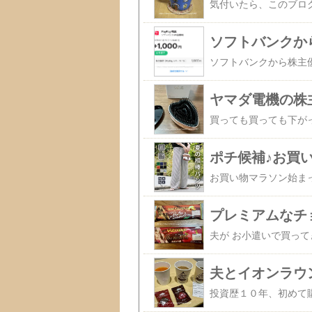
ソフトバンクから
ポチ候補♪お買
夫とイオンラウン