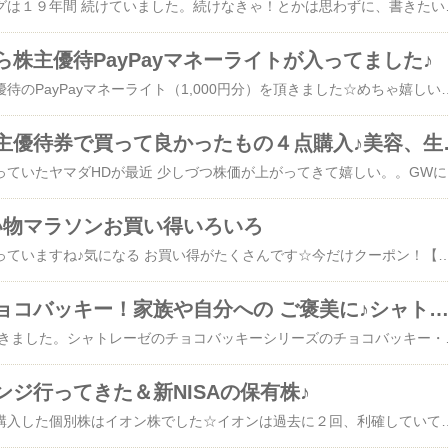
気付いたら、このブログは１９年間 続けていました。続けなきゃ！とかは思わずに、書きたいことがあるからやっていてなんとなく月日が経っていました。ブログタイトルはライフスタイルが変化するごとに少し変えたりしています。２年ぶりにブログタイトルを変更しました！変更前は、2024年に自分で考えたブログタイトルで「主婦マニィPinkyの必要なものだけ♪日常 子育て 株日記」でしたがそこから、しれっとまた変更して「マニィPinkyの必要なものだけ♪日常 子育て 株投資」でやっていました。必要なものだけしか持たない生活で暮らしてるので「必要なものだけ」は入れたい。投資、主婦のワードも入れたいし一人っ子の大学生
株主優待PayPayマネーライトが入ってました♪
ソフトバンクから株主優待のPayPayマネーライト（1,000円分）を頂きました☆めちゃ嬉しい！夫のほうの進呈時期を確認すると１１月末に付与されるそうです。ソフトバンクはNISA成長投資枠で保有しています。私 １００株 夫 ３００株夫のほうは、220円で買ってコツコツと安いとこでナンピン買いしてたら取得単価 216円（300株）になり含み益のプラスになっていました♪０．２円の増配も発表したので買い増しして良かったです。投資にはリスクもあるので、この先の株価はどうなるか分からないけど(^^;)ブログランキングに参加しています↓こちら↓を応援ポチッとしていただけると嬉しいです。また、参考になりましたら１クリックお願いします♪ かわいい軽量メガネ
ヤマダ電機の株主
買っても買っても下がっていたヤマダHDが最近 少しづつ株価が上がってきて嬉しい。。GWに夫とヤマダ電機で買い物をしました。水筒、防災用品、アルカリ乾電池、リファ ハートブラシの４点を購入しました。優待券を
い物マラソンお買い得いろいろ
お買い物マラソン始まっていますね♪気になる お買い得がたくさんです☆今だけクーポン！【ママのわがままシリーズ】無地/ストライプエンボス加工イージーパンツ(y2819・y2818)【2026年夏の新色追加！】レディース ボトムス パンツワイドパンツ ウエストゴム 今だけクーポンで☆2,525円！【ママのわがままシリーズ】無地/ストライプエンボ... 楽天で購入 ＼30％OFFクーポン！5回までOK！5/2〜5/15！／累計販売数100000枚突破 sakuraku 衣類圧縮袋スティック型対応 圧縮袋一体型BOX 圧縮ボックス【MAX20%オフクーポン】 CHAN ME チャンミ ウエストボタンデニムワイ... 楽天で購入 夫にいいかも、涼しいジーンズ 【SALE 54%OFF★5/9 20:00～5/18 09:59】キャップ 深め レディース メンズ 帽子【完全遮光100％/紫外線遮蔽率99.9%以上/UPF50+/接触冷感】【美脚ストレート】C17 シーセブンティーン ストレート デニムパンツ ジーンズ... 楽天で購入 【まとめ買い割引あり】 今治タオル フェイスタオル 部屋干し 速乾 吸水 やわらかい【まとめ買い割引あり】 今治タオル フェイスタオル 部屋干し 速乾 吸水 やわら...価格：1,480円（税込、送料無料) (2026/5/14時点) 楽天で購入 【28%OFF】今治タオル フェイスタオル 2枚セット eco mix エコミックス 送料無料お買い得！ ブログランキングに参加していま
プレミアムなチョコバッキー！家族や自分への ご褒美に♪シャトレーゼのア
夫が お小遣いで買ってきました。シャトレーゼのチョコバッキーシリーズのチョコバッキー・ザ・プレミアム あまおう苺と大人のチョコバッキー焦がしバターキャラメルアイスです☆この２つ、めちゃ美味しい！あまおう苺、過去一で 一番おいしい！さすがプレミア
ジ行ってきた＆新NISAの保有株♪
投資歴１０年、初めて購入した個別株はイオン株でした☆イオンは過去に２回、利確していて利益はたくさん頂いています♪分割後には 1,750円 １００株でまた買えたので嬉しいです！只今、含み損中ですが、この100株だけは大事に継続保有したいです♪昨日はイオンの株主優待で、夫とイオンラウンジへ♪夫、７・８日も休みでした(^^;)空いててイオンラウンジは静かで、のんびりとした空間でした。飲み放題になったので、おかわりしました。お菓子も１つですが復活私、欲張って野菜ジュースとドリップコーヒーと最後にトマトジュースも頂きました。予約制になったので、あまり行けないかも。。GW明けの７日、日経平均は取引開始直後から急上昇し連休前と比べて一時3500円以上、値上がりしましたね！AI・半導体関連銘柄が牽引しました。私名義の新NISAの保有株・積み立てNISA新NISA 2024年1月から開始の頃からオルカンで毎月２万円を積み立て投資しています。・NISA成長投資枠個別株は現在１７銘柄あります。株主優待や配当金目的で保有しています。先日、持ち株の 三菱商事と伊藤忠商事の決算発表がありました。２社とも増配の発表があって嬉しい三菱商事は、株価2500円台で１０