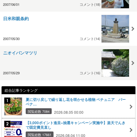
2007/06/01
コメント(18)
日米和親条約
2007/05/30
コメント(14)
ニオイバンマツリ
2007/05/29
コメント(16)
総合記事ランキング
夏に切り戻しで繰り返し花を咲かせる植物 ペチュニア バー
ベナ…
閲覧総数 7084
2026.08.05 00:00
【3,000ポイント進呈×抽選キャンペーン実施中】楽天でんき
で固定費見直し
閲覧総数 17661
2026.08.04 11:00