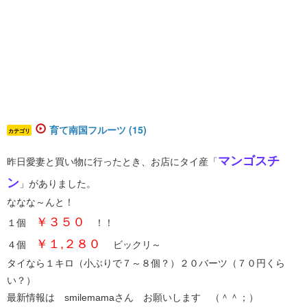
育て南国フルーツ (15)
カテゴリ
マンゴスチ
昨日愛妻と買い物に行ったとき、お店にタイ産「
ン
」がありました。
ななな～んと！
￥３５０
１個
！！
￥１,２８０
４個
ビックリ～
タイなら１キロ（小ぶりで７～８個？）２０バーツ（７０円くら
い？）
最新情報は smilemamaさん お願いします （＾＾；）