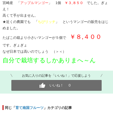
宮崎産 「
アップルマンゴー
」 1個
￥３,８５０
でした。ぎょ
え！
高くて手が出ません。
★近くの農園でも 「
ちびリッチ
」 というマンゴーの販売をはじ
めました。
￥８,４００
たばこの箱より小さいマンゴーが５個で
です。ぎょぎょ
なぜ日本では高いのでしょう （＞＜）
自分で栽培するしかありまへ～ん
お気に入りの記事を「いいね！」で応援しよう
いいね！
0
同じ「
育て南国フルーツ
」カテゴリの記事