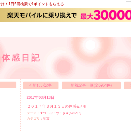
分け！1日5回検索で1ポイントもらえる
の体感日記
< 新しい記事
新着記事一覧(全6964件)
2017年03月13日
２０１７年３月１３日の体感&メモ
テーマ：
★つ・ぶ・や・き★(576218)
カテゴリ：
地震