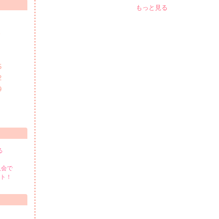
もっと見る
S
5
2
9
る
入会で
ント！