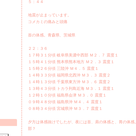
５：４４
地震が止まっています。
コメカミの痛みと頭痛
首の体感。青森県、茨城県
２２：３６
１７時３１分頃 岐阜県美濃中西部 Ｍ２．７ 震度１
１５時４１分頃 熊本県熊本地方 Ｍ２．３ 震度１
１５時２６分頃 三陸沖 Ｍ４．５ 震度１
１４時３３分頃 福岡県北西沖 Ｍ３．３ 震度２
１４時１３分頃 千葉県東方沖 Ｍ３．６ 震度２
１３時４３分頃 トカラ列島近海 Ｍ３．１ 震度１
１２時１０分頃 福島県会津 Ｍ３．０ 震度１
０９時４８分頃 福島県沖 Ｍ４．４ 震度１
０８時３４分頃 宮城県沖 Ｍ３．７ 震度１
夕方は体感抜けでしたが、夜には首、肩の体感と、胃の体感
部？