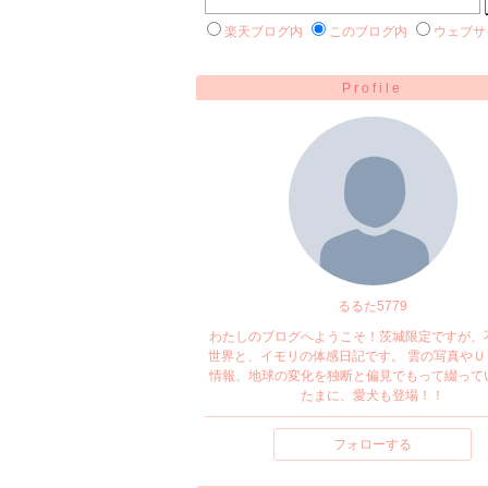
楽天ブログ内
このブログ内
ウェブサ
Profile
るるた5779
わたしのブログへようこそ！茨城限定ですが、
世界と、イモリの体感日記です。 雲の写真やＵ
情報、地球の変化を独断と偏見でもって綴って
たまに、愛犬も登場！！
フォローする