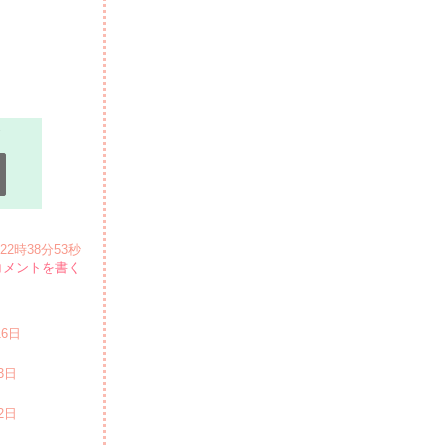
日 22時38分53秒
コメントを書く
16日
3日
2日