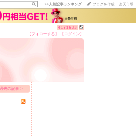
>>
人気記事ランキング
ブログを作成
楽天市場
4171633
【フォローする】
【ログイン】
【毎日開催】
15記事にいいね！で1ポイント
10秒滞在
いいね!
--
/
--
過去の記事 >