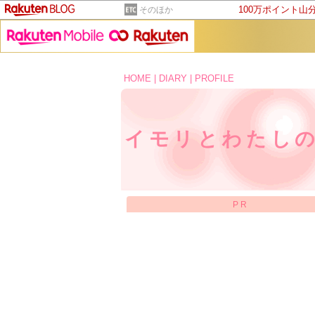
100万ポイント山
そのほか
HOME
|
DIARY
|
PROFILE
イモリとわたし
PR