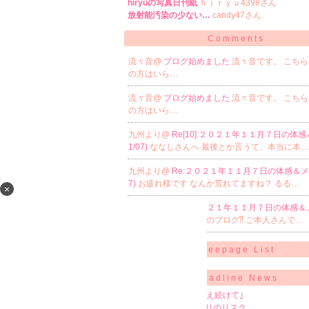
hiryuの写真日刊紙
ｈｉｒｙｕ4398さん
放射能汚染の少ない…
candy47さん
Comments
流々音@
ブログ始めました
流々音です。 こち
の方はいら…
流々音@
ブログ始めました
流々音です。 こち
の方はいら…
九州より@
Re[10]:２０２１年１１月７日の体感
1/07)
ななしさんへ 最後とか言うて、本当に本…
九州より@
Re:２０２１年１１月７日の体感＆メモ
7)
お疲れ様です なんか荒れてますね？ るる…
×
おすし@
Re[10]:２０２１年１１月７日の体感＆メ
7)
ななしさんへ 他人のブログ⁈ ご本人さんで…
Freepage List
Headline News
集団暴行死｢一生涯考え続けて｣
注意 安価なUSBメモリのリスク