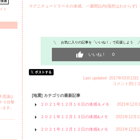
マグニチュード５〜６の体感。一週間以内(場所はわからず)
イト
お気に入りの記事を「いいね！」で応援しよう
いいね！
0
Last updated 2017年03月13
コメント(0) |
[地震] カテゴリの最新記事
不思議な
ＦＯ目撃
２０２１年１２月１６日の体感＆メモ
2021年12月
います。
２０２１年１２月１３日の体感&メモ
2021年12月1
２０２１年１２月１２日の体感&メモ
2021年12月1