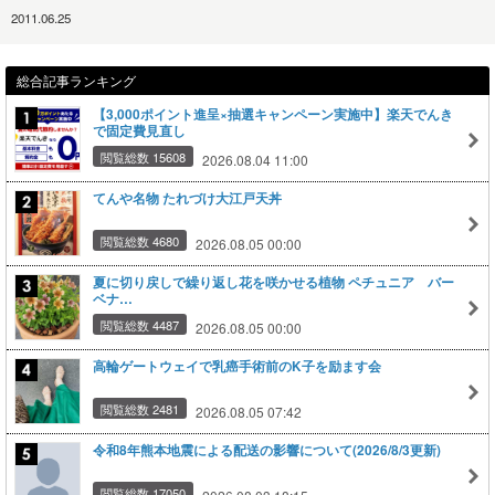
2011.06.25
総合記事ランキング
【3,000ポイント進呈×抽選キャンペーン実施中】楽天でんき
で固定費見直し
閲覧総数 15608
2026.08.04 11:00
てんや名物 たれづけ大江戸天丼
閲覧総数 4680
2026.08.05 00:00
夏に切り戻しで繰り返し花を咲かせる植物 ペチュニア バー
ベナ…
閲覧総数 4487
2026.08.05 00:00
高輪ゲートウェイで乳癌手術前のK子を励ます会
閲覧総数 2481
2026.08.05 07:42
令和8年熊本地震による配送の影響について(2026/8/3更新)
閲覧総数 17050