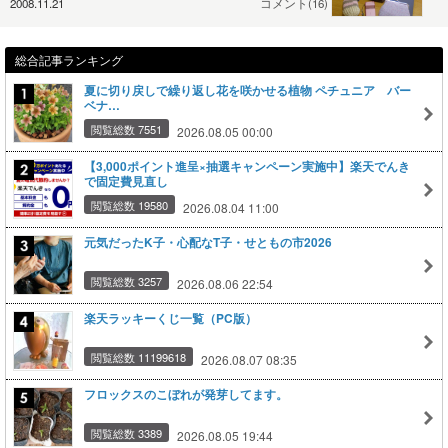
2008.11.21
コメント(16)
総合記事ランキング
夏に切り戻しで繰り返し花を咲かせる植物 ペチュニア バー
ベナ…
閲覧総数 7551
2026.08.05 00:00
【3,000ポイント進呈×抽選キャンペーン実施中】楽天でんき
で固定費見直し
閲覧総数 19580
2026.08.04 11:00
元気だったK子・心配なT子・せともの市2026
閲覧総数 3257
2026.08.06 22:54
楽天ラッキーくじ一覧（PC版）
閲覧総数 11199618
2026.08.07 08:35
フロックスのこぼれが発芽してます。
閲覧総数 3389
2026.08.05 19:44