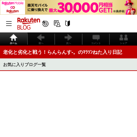
ホーム
前へ
次へ
コメント
シェア
老化と劣化と戦う！らんらんす-。のﾏﾗｿﾝねた入り日記
お気に入りブログ一覧