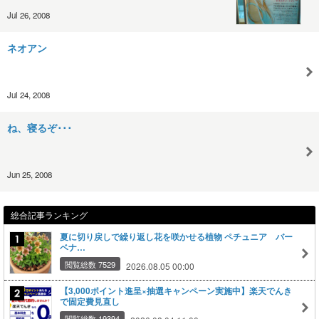
Jul 26, 2008
ネオアン
Jul 24, 2008
ね、寝るぞ･･･
Jun 25, 2008
総合記事ランキング
夏に切り戻しで繰り返し花を咲かせる植物 ペチュニア バー
ベナ…
閲覧総数 7529
2026.08.05 00:00
【3,000ポイント進呈×抽選キャンペーン実施中】楽天でんき
で固定費見直し
閲覧総数 19394