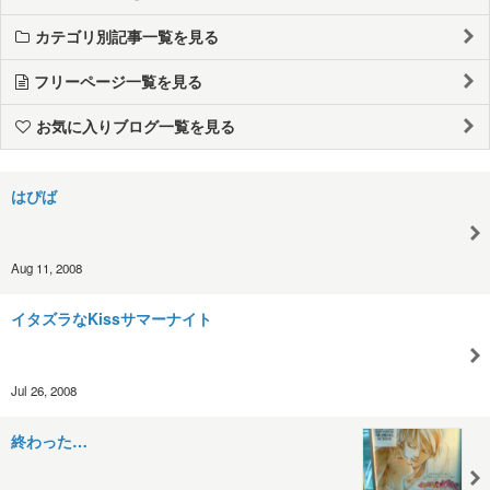
カテゴリ別記事一覧を見る
フリーページ一覧を見る
お気に入りブログ一覧を見る
はぴば
Aug 11, 2008
イタズラなKissサマーナイト
Jul 26, 2008
終わった…