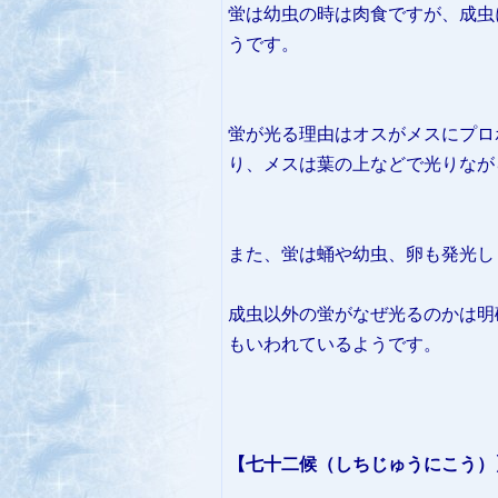
蛍は幼虫の時は肉食ですが、成虫
うです。
蛍が光る理由はオスがメスにプロ
り、メスは葉の上などで光りなが
また、蛍は蛹や幼虫、卵も発光し
成虫以外の蛍がなぜ光るのかは明
もいわれているようです。
【七十二候（しちじゅうにこう）