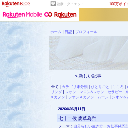
100万ポ
健康・ダイエット
ホーム
|
日記
|
プロフィール
< 新しい記事
全て |
カテゴリ未分類
|
ひとりごと
|
こころ
|
リング
|
レオン
|
マロン&レオン
|
セラピー
|
＆カノン
|
シオン＆カノン
|
ムーン
|
シオン＆
2026年06月11日
七十二候 腐草為蛍
テーマ：
自分らしい生き方・お仕事(42522