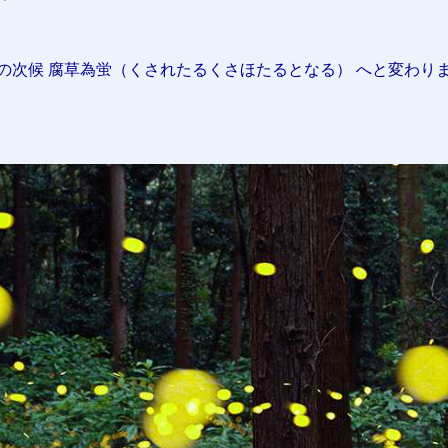
の次候 腐草為蛍（くされたるくさほたるとなる） へと変わり