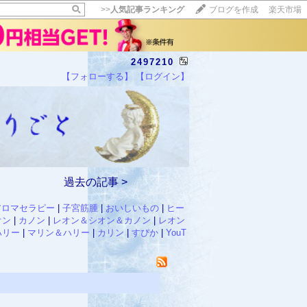
>>
人気記事ランキング
ブログを作成
楽天市場
2497210
【フォローする】
【ログイン】
【毎日開催】
15記事にいいね！で1ポイント
10秒滞在
いいね!
--
/
--
過去の記事 >
アロマセラピー
|
子宮筋腫
|
おいしいもの
|
ヒー
オン
|
カノン
|
レオン＆シオン＆カノン
|
レオン
ハリー
|
マリン＆ハリー
|
カリン
|
すぴか
|
YouT