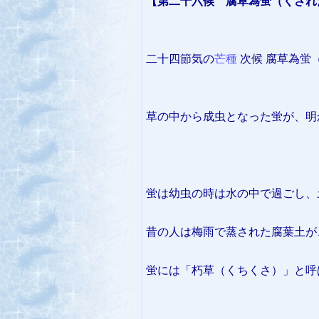
【第二十六候 腐草為蛍（くされ
二十四節気の
芒種
次候 腐草為蛍
草の中から成虫となった蛍が、明
蛍は幼虫の時は水の中で過ごし、
昔の人は梅雨で蒸された腐葉土が
蛍には「朽草（くちくさ）」と呼