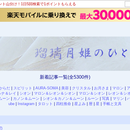
イント山分け！1日5回検索で1ポイントもらえる
新着記事一覧(全5300件)
からだ
|
スピリット
|
AURA-SOMA
|
美容
|
クリスタル
|
お月さま
|
マロン
|
ルナ＆レイ
|
シオン
|
マロン＆レオン＆シオン
|
マロン＆シオン
|
レオン＆シ
ムーン
|
カノン＆ムーン
|
シオン＆カノン＆ムーン
|
ルーン
|
写真
|
マリン
|
ube
|
Instagram
|
タロット
|
四柱推命
|
星よみ
|
暦
|
星
|
手帳と文具
)