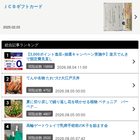
ＪＣＢギフトカード
2025.02.03
総合記事ランキング
【3,000ポイント進呈×抽選キャンペーン実施中】楽天でんき
で固定費見直し
閲覧総数 15858
2026.08.04 11:00
てんや名物 たれづけ大江戸天丼
閲覧総数 4752
2026.08.05 00:00
夏に切り戻しで繰り返し花を咲かせる植物 ペチュニア バー
ベナ…
閲覧総数 4807
2026.08.05 00:00
高輪ゲートウェイで乳癌手術前のK子を励ます会
閲覧総数 2533
2026.08.05 07:42