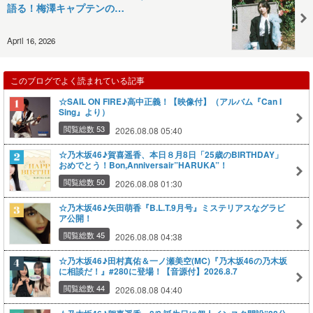
語る！梅澤キャプテンの…
April 16, 2026
このブログでよく読まれている記事
☆SAIL ON FIRE♪高中正義！【映像付】（アルバム『Can I
Sing』より）
閲覧総数 53
2026.08.08 05:40
☆乃木坂46♪賀喜遥香、本日８月8日「25歳のBIRTHDAY」
おめでとう！Bon,Anniversair”HARUKA”！
閲覧総数 50
2026.08.08 01:30
☆乃木坂46♪矢田萌香『B.L.T.9月号』ミステリアスなグラビ
ア公開！
閲覧総数 45
2026.08.08 04:38
☆乃木坂46♪田村真佑＆一ノ瀬美空(MC)『乃木坂46の乃木坂
に相談だ！』#280に登場！【音源付】2026.8.7
閲覧総数 44
2026.08.08 04:40