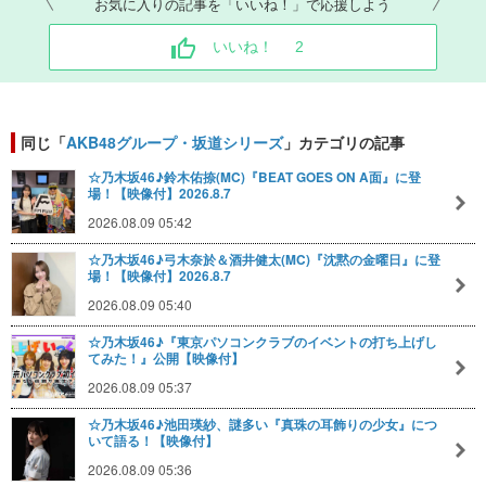
お気に入りの記事を「いいね！」で応援しよう
いいね！
2
同じ「
AKB48グループ・坂道シリーズ
」カテゴリの記事
☆乃木坂46♪鈴木佑捺(MC)『BEAT GOES ON A面』に登
場！【映像付】2026.8.7
2026.08.09 05:42
☆乃木坂46♪弓木奈於＆酒井健太(MC)『沈黙の金曜日』に登
場！【映像付】2026.8.7
2026.08.09 05:40
☆乃木坂46♪『東京パソコンクラブのイベントの打ち上げし
てみた！』公開【映像付】
2026.08.09 05:37
☆乃木坂46♪池田瑛紗、謎多い『真珠の耳飾りの少女』につ
いて語る！【映像付】
2026.08.09 05:36