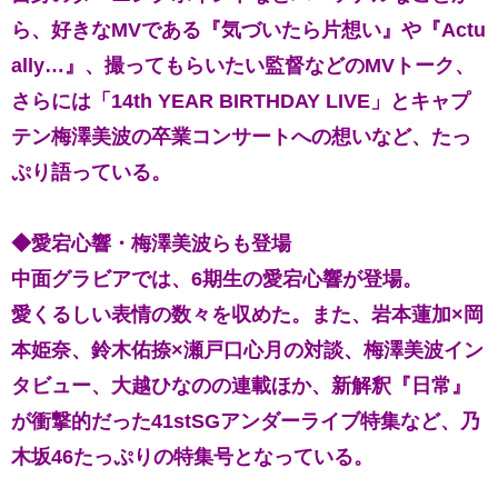
ら、好きなMVである『気づいたら片想い』や『Actu
ally…』、撮ってもらいたい監督などのMVトーク、
さらには「14th YEAR BIRTHDAY LIVE」とキャプ
テン梅澤美波の卒業コンサートへの想いなど、たっ
ぷり語っている。
◆愛宕心響・梅澤美波らも登場
中面グラビアでは、6期生の愛宕心響が登場。
愛くるしい表情の数々を収めた。また、岩本蓮加×岡
本姫奈、鈴木佑捺×瀬戸口心月の対談、梅澤美波イン
タビュー、大越ひなのの連載ほか、新解釈『日常』
が衝撃的だった41stSGアンダーライブ特集など、乃
木坂46たっぷりの特集号となっている。