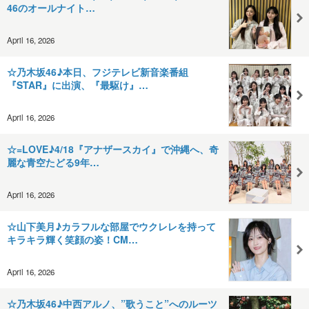
46のオールナイト…
April 16, 2026
☆乃木坂46♪本日、フジテレビ新音楽番組
『STAR』に出演、『最駆け』…
April 16, 2026
☆=LOVE♪4/18『アナザースカイ』で沖縄へ、奇
麗な青空たどる9年…
April 16, 2026
☆山下美月♪カラフルな部屋でウクレレを持って
キラキラ輝く笑顔の姿！CM…
April 16, 2026
☆乃木坂46♪中西アルノ、”歌うこと”へのルーツ