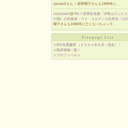
zycoachさん ＞前野曜子さんも1988年に…
cozycoach
@
Re:☆世界的名曲『夕映えのふた
の朝）の作曲者；ウド・ユルゲンス氏死去！(12/
曜子さんも1988年に亡くなっちゃって…
Freepage List
☆IPO当選履歴 （２００４年６月～現在）！
☆取得資格一覧！
☆プロフィール☆