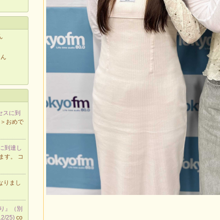
ん
さん
クセスに到
 ＞おめで
スに到達し
ます。 コ
なりまし
たり』（別
/25)
co