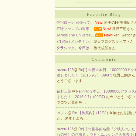
Favorite Blog
住宅ローン 頑張って…
New!
岩手のFP事務所さ
征野ファンドの運用…
New!
征野三朗さん
Across The Universe…
New!
ken_wetton
7/19(日) メンテナン…
楽天ブログスタッフさん
クラシック、今日は…
副大統領さん
Comments
ruzeru125
@
Re[1]:☆祝☆本日、10000000ア
達しました！（2016.9.7）(09/07)
征野三朗さん
とうございます。 …
征野三朗
@
Re:☆祝☆本日、10000000アクセ
ました！（2016.9.7）(09/07)
おめでとうござい
ツコツと更新を…
Ｎジマ
@
Re:【御案内】(12/31)
今年はお世話に
た。 来年もよろ…
ruzeru125
@
Re[1]:☆世界的名曲『夕映えのふ
れの朝）の作曲者；ウド・ユルゲンス氏死去！(12