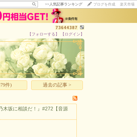
>>
人気記事ランキング
ブログを作成
楽天市場
73644387
【フォローする】
【ログイン】
【毎日開催】
15記事にいいね！で1ポイント
10秒滞在
いいね!
--
/
--
79件)
過去の記事 >
乃木坂に相談だ！』#272【音源