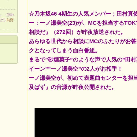
☆乃木坂46 4期生の人気メンバー；田村真佑
り』（別れ
25)
前野
ー；一ノ瀬美空(23)が、MCを担当するTOK
相談だ』（272回）が昨夜放送された。
あらゆる世代から相談にMCのふたりがお
クとなってしまう面白番組。
まるで”砂糖菓子”のような声で人気の”田村
イーン””一ノ瀬美空”の2人がお相手！
一ノ瀬美空が、初めて表題曲センターを担当
及ばず』の音源が昨夜公開された。