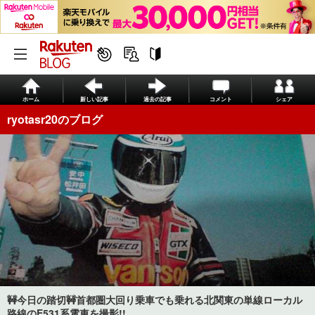
ホーム
新しい記事
過去の記事
コメント
シェア
ryotasr20のブログ
🚧今日の踏切🚧首都圏大回り乗車でも乗れる北関東の単線ローカル
路線のE531系電車を撮影!!