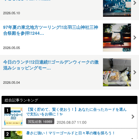
2026.05.10
97年夏の東北地方ツーリング!!出羽三山神社三神
合祭殿を参拝!!244…
2026.05.05
今日のランチ!!2日連続!!ゴールデンウィークの激
混みショッピングモー…
2026.05.04
総合記事ランキング
【賢く貯めて、賢く使おう！】あなたに合ったカードを選ん
で支払いをお得に！✨
閲覧総数 16989
2026.08.07 11:00
暑さに強い！マリーゴールドと日々草の種を採ろう！