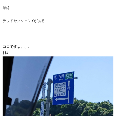
単線
デッドセクション⚡がある
ココですよ、、、
⇩⇩
⇩