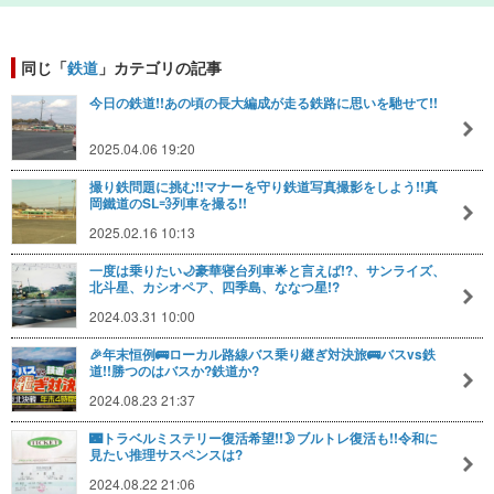
同じ「
鉄道
」カテゴリの記事
今日の鉄道!!あの頃の長大編成が走る鉄路に思いを馳せて!!
2025.04.06 19:20
撮り鉄問題に挑む!!マナーを守り鉄道写真撮影をしよう!!真
岡鐵道のSL💨列車を撮る!!
2025.02.16 10:13
一度は乗りたい🌙豪華寝台列車🌟と言えば!?、サンライズ、
北斗星、カシオペア、四季島、ななつ星!?
2024.03.31 10:00
🎉年末恒例🚌ローカル路線バス乗り継ぎ対決旅🚌バスvs鉄
道!!勝つのはバスか?鉄道か?
2024.08.23 21:37
🌃トラベルミステリー復活希望!!🌛ブルトレ復活も!!令和に
見たい推理サスペンスは?
2024.08.22 21:06