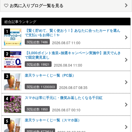
お気に入りブログ一覧を見る
総合記事ランキング
【賢く貯めて、賢く使おう！】あなたに合ったカードを選ん
で支払いをお得に！✨
閲覧総数 7486
2026.08.07 11:00
【3,000ポイント進呈×抽選キャンペーン実施中】楽天でんき
で固定費見直し
閲覧総数 19921
2026.08.04 11:00
楽天ラッキーくじ一覧（PC版）
閲覧総数 11200303
2026.08.07 08:35
スマホは常に手元に・微笑み返したくなる千日紅
閲覧総数 1950
2026.08.07 00:10
楽天ラッキーくじ一覧（スマホ版）
閲覧総数 8779514