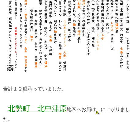
合計１２膳承っていました。
北勢町 北中津原
地区へお届け
に上がりまし
た。