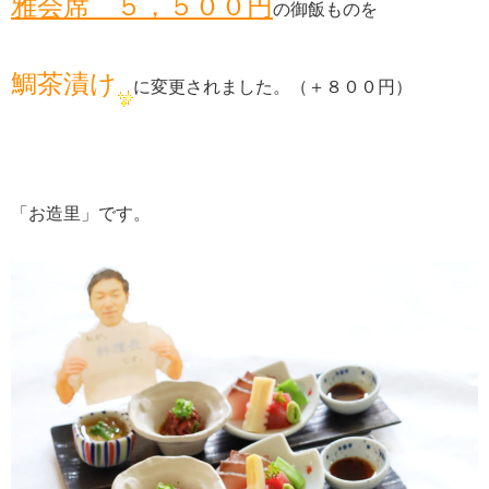
雅会席 ５，５００円
の御飯ものを
鯛茶漬け
に変更されました。（＋８００円）
「お造里」です。