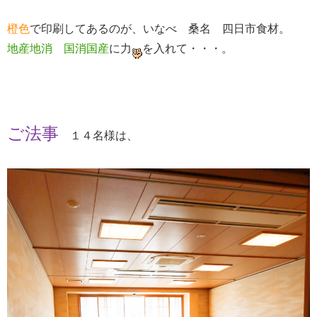
橙色
で印刷してあるのが、いなべ 桑名 四日市食材。
地産地消 国消国産
に力
を入れて・・・。
ご法事
１４名様は、