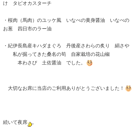
け タピオカスターチ
・桜肉（馬肉）のユッケ風 いなべの黄身醤油 いなべの
お葱 四日市のラー油
・紀伊長島産キハダまぐろ 丹後産さわらの炙り 絹さや
私が掘ってきた桑名の筍 自家栽培の花山椒
本わさび 土佐醤油 でした。
大切なお席に当店のご利用ありがとうございました！
続いて夜席
。