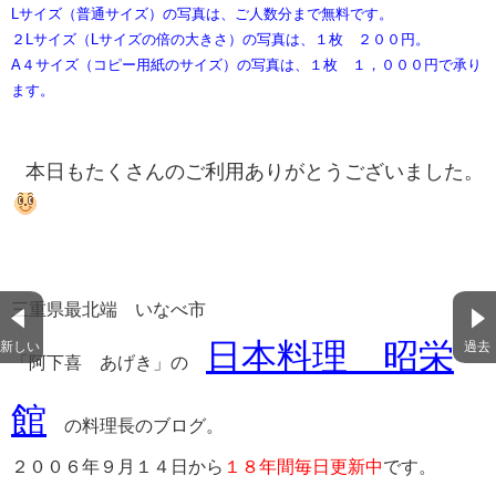
Lサイズ（普通サイズ）の写真は、ご人数分まで無料です。
２Lサイズ（Lサイズの倍の大きさ）の写真は、１枚 ２００円。
A４サイズ（コピー用紙のサイズ）の写真は、１枚 １，０００円で承り
ます。
本日もたくさんのご利用ありがとうございました。
三重県最北端 いなべ市
新しい
過去
日本料理 昭栄
「阿下喜 あげき」の
館
​の料理長のブログ。
２００６年９月１４日から
１８年間毎日更新中
です。