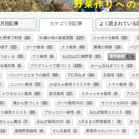
野菜作りへの
月別記事
カテゴリ別記事
よく読まれている
た野菜で料理
28
92歳の母の家庭菜園
127
ジャガイモ栽培
50
の様子
55
ゴーヤ栽培
35
ナス栽培
49
酵素の実験
18
パプ
つまいも
25
ウリ栽培
8
ねばねば三種野菜
10
里芋栽培
12
台風対策
8
プラグトレイで苗づくり
135
ホーム玉ねぎづくり
13
パンジーとビオラの栽培
66
下仁田ねぎ
44
豆栽培
13
ステ
0
ニンジン栽培
25
かぼちゃ栽培２０２５年
30
トマト栽培
5
トウモロコシ栽培
40
枝豆栽培
17
スティッキオ栽培
4
アスパ
37
種から苗づくり
30
ゴーヤ栽培2025
13
サツマイモ2025
16
ナス栽培２０２５
36
ブロッコリー栽培
4
玉ねぎ栽培２０２５
23
欽ちゃん農法
7
玉ねぎ栽培2025
6
1月まきの野菜栽培！
9
さつ
12
葉物野菜栽培
4
そら豆栽培
1
野菜作りのノウハウ
2
ナ