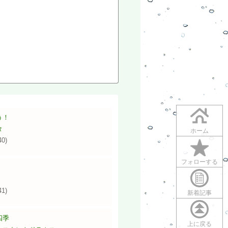
う！
タ
ホーム
40)
フォローする
41)
新着記事
四季
上に戻る