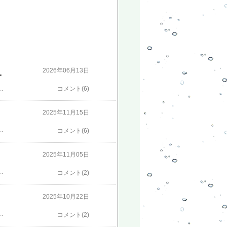
苗！里芋栽培も！
2026年06月13日
葱として消費しています。◇これも下仁田ネギです。合わせて400株以上あります。◇ブロック塀沿いに植えている里芋です。◇奥の方の拡大した写真です。◇手前の方の拡大写真です。この後、追肥と土寄せを行いました。◇第2弾で準備をしているきゅうり苗です。🛠️ おすすめの菜園資材​★ポイント5倍★サカタのタネ 園芸用万能輪ゴム ゴムスビー 500g (約250本入) 【支柱 止め 留め 仮止め 結束 留め具 輪ゴム 作業効率 家庭菜園 園芸 野菜 トマト 栽培 立体栽培 ガーデニング 用品 コード 配線 まとめ 止め】【おしゃれ おすすめ】[CB99]​防虫ネット遮光ネット育苗ハウス💡 種苗店情報：【きのくに種苗店】は450円以上送料無料でお得です。最後までお読みいただきありがとうございました！
コメント(6)
2025年11月15日
シェード サンシェード クールシェード ベランダ フェンス 駐車場 庭 屋外 目隠し 風通し UV対策 遮熱ネット 暑さ対策 熱中症 簡単取付 2x3m 3x4m 4x5m[楽天] #Rakutenichiba「遮光ネット」 クリック！【きのくに種苗店】種が、近くのホームセンターにないときは、450円以上送料無料なので、きのくに種苗店で購入するのがお得です。クリックしてください！7/1 19時〜22時限定エントリーでP5倍！家庭用小型ハウス 温室 300×200×200cm シンセイ 菜園 ビニール ビニールハウス
コメント(6)
2025年11月05日
0円OFF】遮光ネット 日よけ シェード 遮熱 屋外 日除けシェード サンシェード クールシェード ベランダ フェンス 駐車場 庭 屋外 目隠し 風通し UV対策 遮熱ネット 暑さ対策 熱中症 簡単取付 2x3m 3x4m 4x5m[楽天] #Rakutenichiba「遮光ネット」 クリック！【きのくに種苗店】種が、近くのホームセンターにないときは、450円以上送料無料なので、きのくに種苗店で購入するのがお得です。クリックしてください！7/1 19時〜22時限定エントリーでP5倍！家庭用小型ハウス 温室 300×200×200cm シンセイ 菜園 ビニール ビニールハウス
コメント(2)
2025年10月22日
りあmすか？ランキング入賞【2点550円/3点900円OFF】遮光ネット 日よけ シェード 遮熱 屋外 日除けシェード サンシェード クールシェード ベランダ フェンス 駐車場 庭 屋外 目隠し 風通し UV対策 遮熱ネット 暑さ対策 熱中症 簡単取付 2x3m 3x4m 4x5m[楽天] #Rakutenichiba「遮光ネット」 クリック！【きのくに種苗店】種が、近くのホームセンターにないときは、450円以上送料無料なので、きのくに種苗店で購入するのがお得です。クリックしてください！​7/1 19時〜22時限定エントリーでP5倍！家庭用小型ハウス 温室 300×200×200cm シンセイ 菜園 ビニール ビニールハウス​
コメント(2)