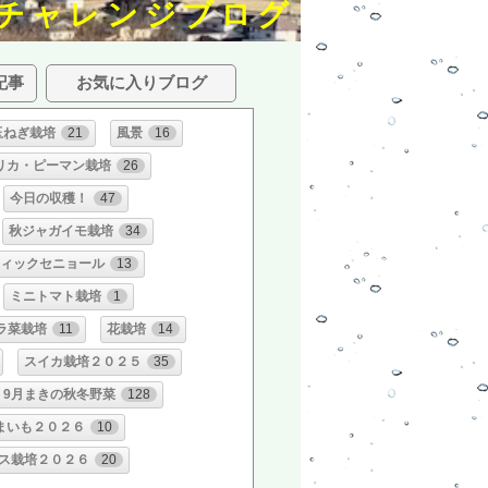
チャレンジブログ
記事
お気に入りブログ
玉ねぎ栽培
21
風景
16
リカ・ピーマン栽培
26
今日の収穫！
47
秋ジャガイモ栽培
34
ィックセニョール
13
ミニトマト栽培
1
ラ菜栽培
11
花栽培
14
スイカ栽培２０２５
35
9月まきの秋冬野菜
128
まいも２０２６
10
ス栽培２０２６
20