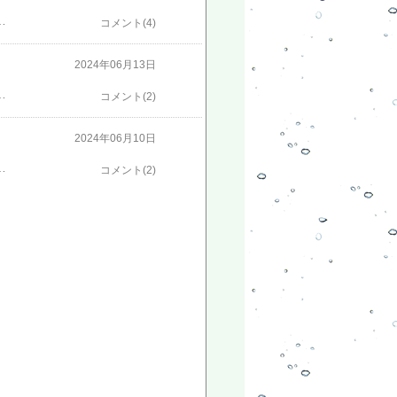
んヵ！◇マルチをはがしたところです。◇白い根が土の上に出ていました。◇溝の土をスコップで削り畝にかぶせました。◇株間に鶏糞たい肥を混ぜ込みマルチを戻しました。◇グラスファイバーでトンネルを作り寒冷紗をかぶせました。◇日本ブログ村ランキングに参加しました。◇よかったらクリックしてください。にほんブログ村にほんブログ村
コメント(4)
2024年06月13日
、夕方1回しかかけることができないのでこのくらいしておけば大丈夫でしょうか？◇日本ブログ村ランキングに参加しました。◇よかったらクリックしてください。にほんブログ村にほんブログ村
コメント(2)
2024年06月10日
す。 良かったらのぞいてみてください。◇娘と妻ががいつも飲んでいるルイボスティー おすすめだそうです。​【発送日有り】 ルイボスティー オーガニック 有機 JAS 100包 ルイボス茶 福袋 ティーバッグ 煮出し 水出し アイスティー ハーブティー お茶 紅茶 美容茶 健康茶 ノンカフェイン ふくちゃ がぶ飲み ルイボス ダイエットティー ruibosu◇日本ブログ村ランキングと人気ブログランキングに参加しました。◇よかったら上から2つをクリックしてください。ブログ更新の励みになります。。にほんブログ村家庭菜園ランキング
コメント(2)