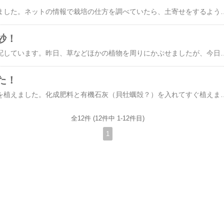
里芋を少し遅れて植えました。ネットの情報で栽培の仕方を調べていたら、土寄せをするようにあります。ただ、マルチ栽培で土寄せをしない方法もあるようですが、よくわからないので、マルチを一度剥いで、土寄せと追肥をしました。◇里芋にかぶせている寒冷紗を取ったところです。◇畝に置いていた枯れ葉を取るとアブラムシの大群がいるではありませ
紗！
里芋の乾燥をとても心配しています。昨日、草などほかの植物を周りにかぶせましたが、今日は、スイカに使用していた寒冷紗を乾燥防止の目的でかぶせました。効果があるといいのですが・・・◇水は
た！
ジャガイモの後に里芋を植えました。化成肥料と有機石灰（貝牡蠣殻？）を入れてすぐ植えました。乾燥防止には、近くから雑草を抜いて、枯れたトウモロコシの葉とともにかぶせました。◇里芋を植えました。乾燥が一番心配です。雑草やトウモロコシの葉をのせました。◇ジャガイモのマルチをはがし、すぐ植えられるという有機石灰と化成肥料を少し入れました。◇耕した後、マルチを戻し里芋を植えました。◇きれいにとったつもりでいたのに、こんな大きなジャガイモを掘り残していました。◇楽天ブロ活・アフィリエイトを始めました。うちで継続的に購入しているものを紹介していきま
全12件 (12件中 1-12件目)
1