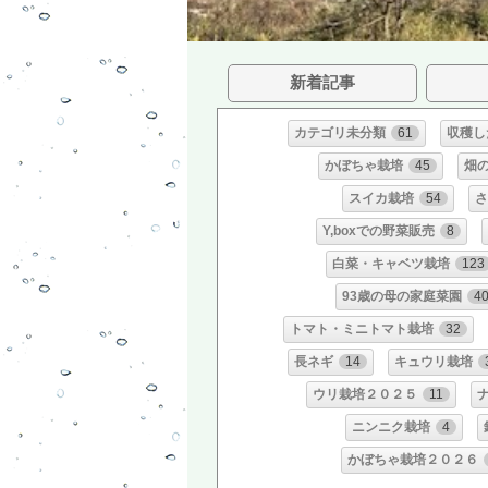
新着記事
カテゴリ未分類
61
収穫し
かぼちゃ栽培
45
畑
スイカ栽培
54
さ
Y,boxでの野菜販売
8
白菜・キャベツ栽培
123
93歳の母の家庭菜園
4
トマト・ミニトマト栽培
32
長ネギ
14
キュウリ栽培
ウリ栽培２０２５
11
ニンニク栽培
4
かぼちゃ栽培２０２６