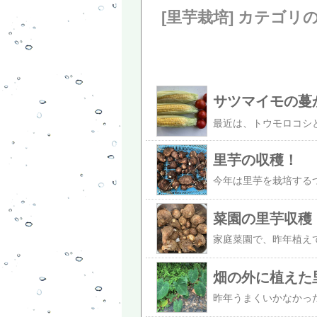
[里芋栽培] カテゴリ
里芋の収穫！
菜園の里芋収穫
畑の外に植えた