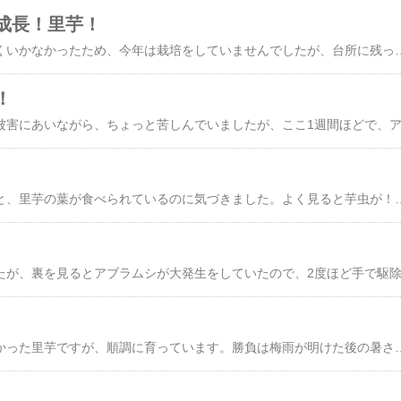
成長！里芋！
​昨年里芋の栽培がうまくいかなかったため、今年は栽培をしていませんでしたが、台所に残っていた里芋が芽を出していたので、畑の外の雑木林のそばに4個埋めてみました。すると芽が出て大きく成長してきたため、土寄せをし、一度追肥も与えました。その後も順調に育っており、直射日光が当たらない場所だったのが良かったのかもしれません。◇ランキングに参加しています。クリックが、ブログ更新の励みになります。。にほんブログ村家庭菜園ランキング◇畑の外で育ってきた里芋です。◇逆方向から見た里芋です。◇アップでとった里芋です。結構立派に育っているように見えます。◇これは自宅の菜園で育っている里芋です。昨年栽培したところに残っていた芋から発芽してきた芋です。収穫できるの
！
雨の中菜園を見ていると、里芋の葉が食べられているのに気づきました。よく見ると芋虫が！◇芋の様子◇芋虫が１◇芋虫が2◇芋虫が３◇もう一か所は無事
ちょっと植えるのが遅かった里芋ですが、順調に育っています。勝負は梅雨が明けた後の暑さと乾燥をどのように防ぐかにかかっていると思います。◇順調に育っている里芋◇雨