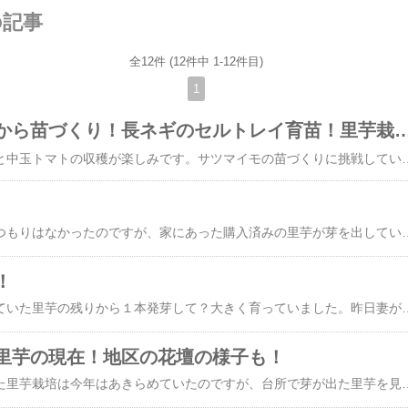
の記事
全12件 (12件中 1-12件目)
1
サツマイモの蔓から苗づくり！長ネギのセルトレイ育
​​​​​​​​​​​​​最近は、トウモロコシと中玉トマトの収穫が楽しみです。サツマイモの苗づくりに挑戦していますが、やっと大きくなってきました。植え付けに間に合うといいのですが。長ネギの育苗も行っています。7月中旬以降に植え付ける予定です。里芋も少しですが、植えています。この写真を撮影したあと、追肥と土寄せを行いました。第1弾のキュウリが調子悪いので、第2弾のキュウリ苗を育てています。収穫野菜！ミニトマトとトウモロコシ！サツマイモの苗づくり！長ネギの育苗！里芋の現在！◇収穫したトウモロコシと中玉トマトです。◇蔓から育てているサツマイモの苗です。大きくなり始めたような気がしています。◇これもそうです。間に合うといいのですが・・・◇長ネギの苗です。ホワイトスターです。◇下仁田ネギです。右側のセルトレイは、小
​​​​​​今年は里芋を栽培するつもりはなかったのですが、家にあった購入済みの里芋が芽を出していたので、畑の外の林沿いに捨てるように植えておいたところ、収穫できました。ちょっと得した気分です。にほんブログ村家庭菜園ランキング◇収穫した里芋です。小さいですが、十分です。◇一番大きい株の芋です。◇葉の様子です。◇２番目に大きい株の芋です。◇葉の様子です。◇収穫前の葉ですが、まだ、青々していました。◇親芋です。来年のために採っておきます。ランキング入賞【2点550円/3点900円OFF】遮光ネット 日よけ シェード 遮熱 屋外 日除け
！
家庭菜園で、昨年植えていた里芋の残りから１本発芽して？大きく育っていました。昨日妻が収穫したところ、一株にしては十分な数の芋が収穫できました。畑の外にも台所で発芽していた芋を植えているので、何個収穫できるか楽しみです。にほんブログ村家庭菜園ランキング◇収穫した里芋です。だめだと思っていたので、こんなに採れるとは驚きでした。◇ブロック塀の隅に生えていた里芋の株です。◇あまり大きくない株でしたが、収穫できました。◇里芋とは関係ありませんが、欽ちゃん農法にチャレンジしているプランターです。少し糸状菌が見えますが、あまり大きな変化には至っていないようです。ランキング入賞【2点550円/3点90
里芋の現在！地区の花壇の様子も！
昨年うまくいかなかった里芋栽培は今年はあきらめていたのですが、台所で芽が出た里芋を見つけたので、畑の外に試しに埋めてみました。すると、その後順調に生長してきて、もしかしたら収穫できるかもしれません。地域の花壇の花を植え替えるので、雑草と共に抜いて準備をしました。にほんブログ村家庭菜園ランキング◇里芋4株の様子です。葉の色も濃くてしっかり育っています。◇根元は土寄せした土が盛り上がってきています。◇こちらもそうです。◇地域の花壇の雑草を抜き、花を植える準備をしました。◇金魚草とケイトウがまだ花を咲かせていたのを抜きました。◇少し土を入れてから植える予定です。◇「ちょっと前の花壇の様子です。◇こちらもそうです。形が崩れていたのを治しているのが分か