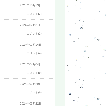
2025年10月13日
でしょうか？ランキング入賞【2点550円/3点900円OFF】遮光ネット 日よけ シェード 遮熱 屋外 日除けシェード サンシェード クールシェード ベランダ フェンス 駐車場 庭 屋外 目隠し 風通し UV対策 遮熱ネット 暑さ対策 熱中症 簡単取付 2x3m 3x4m 4x5m[楽天] #Rakutenichiba「遮光ネット」 クリック！【きのくに種苗店】種が、近くのホームセンターにないときは、450円以上送料無料なので、きのくに種苗店で購入するのがお得です。クリックしてください！​7/1 19時〜22時限定エントリーでP5倍！家庭用小型ハウス 温室 300×200×200cm シンセイ 菜園 ビニール ビニールハウス​
コメント(2)
2024年07月31日
里芋が、アブラムシの被害にあいながら、ちょっと苦しんでいましたが、ここ1週間ほどで、アブラムシも見られなくなり元気づいてきました。ゴーヤの壁が午前中の日差しを和らげてくれているのが一つの理由かもしれません。そこで、南西の方角に当たるところに寒冷紗を施しました。風が下を抜けるように下の方を浮かせています。◇元気づいてきた里芋です。乾燥しやすい場所で頑張っています。◇今日施した寒冷紗の日よけです。しばらく日差しが強いのでかけておきます。◇ついでにスイカの様子です。黄色スイカもちょっと元気がなくなりつつあります。6個育っているので、あと2週間頑張ってほしいです。◇赤色スイカです。黄色よりダメージを受けています。あと12個育っているので、こちらもあと2週間頑張ってほしいです。◇こっそりたくさんの実をつけてくれているウリです。母が味噌漬けにしてくれました。家で処理しきれない分はおすそ分けをしています。◇日本ブログ村ランキングと人気ブログランキングに参加しました。◇よかったら上から2つをクリックしてください。特に1番上を！にほんブログ村家庭菜園ランキング
コメント(2)
2024年07月14日
なようです。◇日本ブログ村ランキングと人気ブログランキングに参加しました。◇よかったらクリックしてください。にほんブログ村家庭菜園ランキング
コメント(4)
2024年07月04日
一見見た目は順調でしたが、裏を見るとアブラムシが大発生をしていたので、2度ほど手で駆除しました。その後は、アブラムシはいなくなったようですが、葉の色がおかしくなっているのが何枚かあります。◇葉の表の色が変色しています。◇この葉の色もおかしいです。◇これもです。◇全体は元気が良いです。◇これもそうです。◇日本ブログ村ランキングに参加しました。◇よかったらクリックしてください。にほんブログ村にほんブログ村
コメント(0)
2024年06月29日
が降り続いているので、乾燥防止の寒冷紗は剥いでいます。◇日本ブログ村ランキングに参加しました。◇よかったらクリックしてください。にほんブログ村にほんブログ村
コメント(0)
2024年06月22日