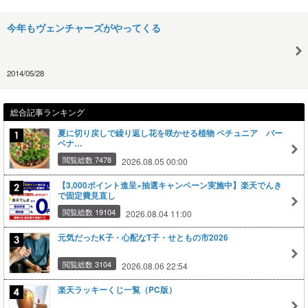
今年もヴェンチャーズがやってくる
2014/05/28
総合記事ランキング
夏に切り戻しで繰り返し花を咲かせる植物 ペチュニア バー
ベナ…
閲覧総数 7478
2026.08.05 00:00
【3,000ポイント進呈×抽選キャンペーン実施中】楽天でんき
で固定費見直し
閲覧総数 19104
2026.08.04 11:00
元気だったK子・心配なT子・せともの市2026
閲覧総数 3104
2026.08.06 22:54
楽天ラッキーくじ一覧（PC版）