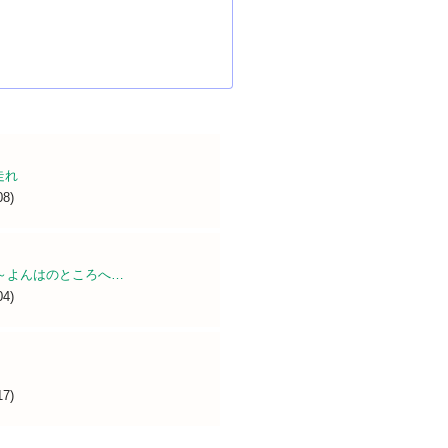
走れ
08)
！
～よんはのところへ…
04)
17)