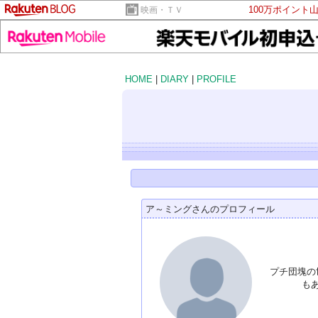
100万ポイント
映画・ＴＶ
HOME
|
DIARY
|
PROFILE
ア～ミングさんのプロフィール
プチ団塊の
も