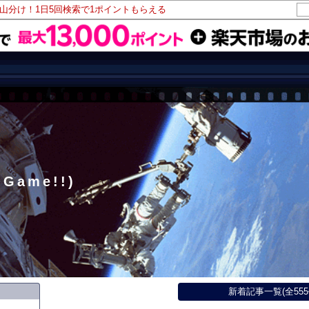
ト山分け！1日5回検索で1ポイントもらえる
 Game!!)
新着記事一覧(全555