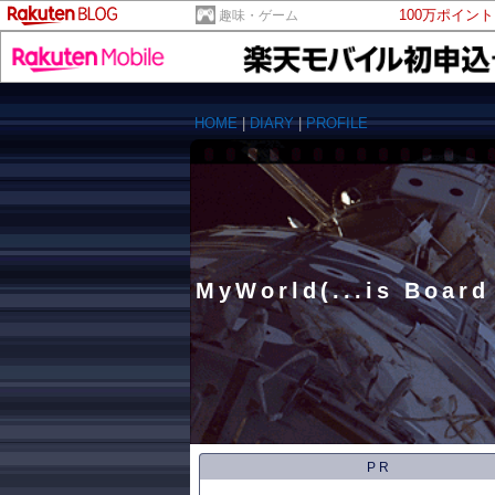
100万ポイン
趣味・ゲーム
HOME
|
DIARY
|
PROFILE
MyWorld(...is Board
PR