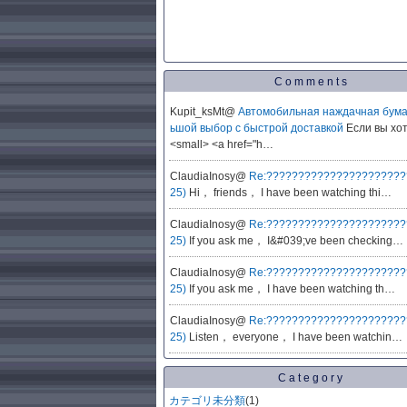
Comments
Kupit_ksMt@
Автомобильная наждачная бума
ьшой выбор с быстрой доставкой
Если вы хот
<small> <a href="h…
ClaudiaInosy@
Re:???????????????????????
25)
Hi， friends， I have been watching thi…
ClaudiaInosy@
Re:???????????????????????
25)
If you ask me， I&#039;ve been checking…
ClaudiaInosy@
Re:???????????????????????
25)
If you ask me， I have been watching th…
ClaudiaInosy@
Re:???????????????????????
25)
Listen， everyone， I have been watchin…
Category
カテゴリ未分類
(1)