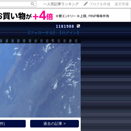
>>
人気記事ランキング
ブログを作成
楽天市場
1181988
【フォローする】
【ログイン】
【毎日開催】
15記事にいいね！で1ポイント
10秒滞在
いいね!
--
/
--
件)
過去の記事 >