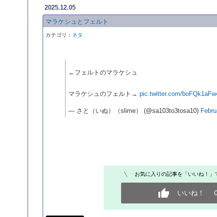
2025.12.05
マラケシュとフェルト
カテゴリ：
ネタ
←フェルトのマラケシュ
マラケシュのフェルト→
pic.twitter.com/boFQk1aFw
— さと（いぬ）（slime） (@sa103to3tosa10)
Febru
お気に入りの記事を「いいね！」
いいね！