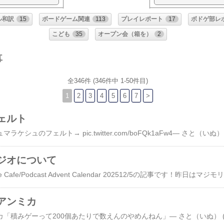
ル和訳
15
ボードゲーム関連
113
プレイレポート
17
ボドゲ部レ
こども
35
オープン会（箱を）
2
事
全346件 (346件中 1-50件目)
1
2
3
4
5
6
7
>
ェルト
←フェルトのマ
ジオについて
この記事は​Boa
アンミカ