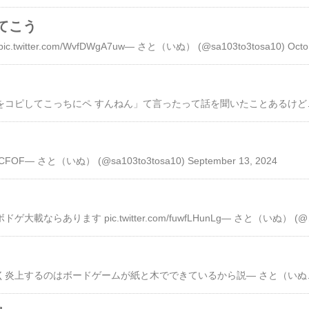
てこう
ボードゲーム
コピペの説明を「これをコピしてこっちにペ すんねん」て言ったって
qdCCFOF— さと（いぬ） (@sa103to3tosa10) September 13, 2024
ボドゲ大祭はないけどボドゲ
この界隈がなんでかよく炎上するのは