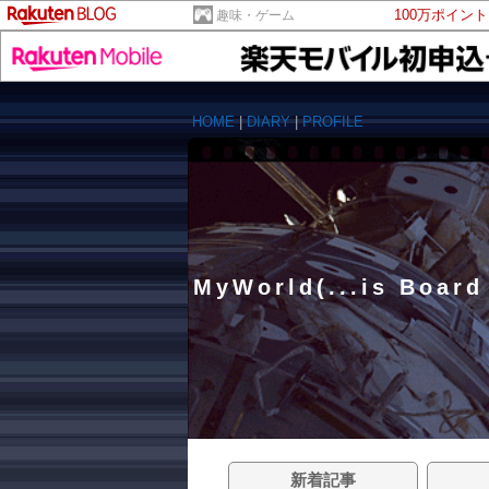
100万ポイン
趣味・ゲーム
HOME
|
DIARY
|
PROFILE
MyWorld(...is Board
新着記事