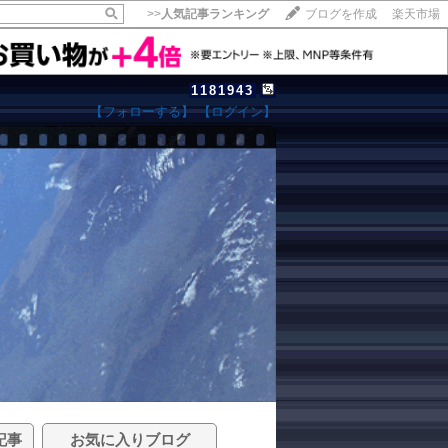
>>
人気記事ランキング
ブログを作成
楽天市場
1181943
【フォローする】
【ログイン】
記事
お気に入りブログ