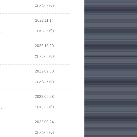
く来たな新入り！オレの名前はサイゼリヤ、こいつの名前は4℃。あとあっちに座ってるのがきのこの山とたけのこの里な。このチームはTwitterが停滞したときに定期的にアリナシ論争を引き起こしてトラフィック数を増やすのがミッションな。新入りの名前なんだっけ？」「ロイホのパンケーキです…」— カエル先生・高橋宏和 (@hirokatz) November 27, 2022 「よく来たな新入り！オレの名前はオープン会の奇特な人、こいつの名前は長考。あっちに座ってるのがガチ勢とエンジョイ勢な。このチームはボドゲクラスタが停滞したら定期的に学級会を開いてトラフィック数を増やすのがミッションな。キミ名前なんだっけ？」「距離感がおかしいボードゲーマーです」— さと（いぬ） (@sa103to3tosa10) November 29, 2022
コメント(0)
2022.11.14
一句詠んでみてください！#ボドゲ川柳2022 https://togetter.com/li/1972799
コメント(0)
2022.10.20
コメント(0)
2022.09.30
eP— さと（いぬ） (@sa103to3tosa10) September 28, 2022
コメント(0)
2022.09.28
itter.com/xqw657KNOk— さと（いぬ） (@sa103to3tosa10) September 27, 2022
コメント(0)
2022.09.24
ドゲーム製作者はとても忙しくなります。繁殖の準備のため、まずはブース作りの素材集めです。幾度もこの季節を乗り越えた古参の個体は手慣れたものですが、初めてのブース作りとなる若い個体はどこから手をつけていいのか分からず右往左往しています。（ナレーション 柳生博）— さと（いぬ） (@sa103to3tosa10) September 22, 2022
コメント(0)