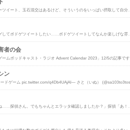
ト
ボードゲームのレビューツイート、玉石混交はあるけど、そういうのをいっぱい摂取して自分なりに出力しようと努力することで着実
ボドゲしたい……ボドゲしてボドゲツイートしたい……ボドゲツイートしてなんか楽しげな雰囲気を醸し出して気心知れた友達いるよ匂わせしつつちょっとしたプレイ評価も加えてわか
害者の会
（この記事は「ボードゲームポッドキャスト・ラジオ Advent Calendar 2023」12/5の記事です。）【きん子の部屋被害者の会 会則】第一条（名称）この会は、きん子の部屋被害者の会（以下「本会」という
シン
犯人「面白い推理ですね……探偵さん。でもちゃんとエラッタ確認しましたか？」探偵「あ！メーカーのサイトにあがってる！」犯人「これだとその効果はなかったことに」探偵「本当だ！」犯人