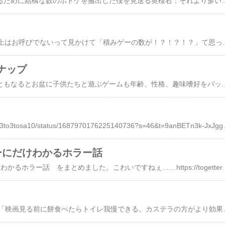
左：ボドゲフリマで売るために結構な数のボドゲを搬出した僕を見送る奥様右：それより多い数のボドゲをフリマで買って帰ってきた僕を迎える奥様 pi
ボドゲ仲間募集で50以上はお呼びでないって見かけて「積みゲーの数が！？！？！？」て思ったけどよくよく読む
ナップ
歴戦のボードゲーマーともなるとお盆に子供たちと遊ぶゲームも年齢、性格、趣味嗜好をバッチリ把握し、久しぶりなゲームも織り交ぜてのラインナップを余裕で作り上げれるので、これを目につくところに陳列しておけば自然と
https://twitter.com/sa103to3tos
ーにだけわかるホラー話
#ボードゲーマーにだ
この間TLに流れてきた「映画見る前に餅食べたらトイレ我慢できる。カステラの方がより効果的」てのを見てカス