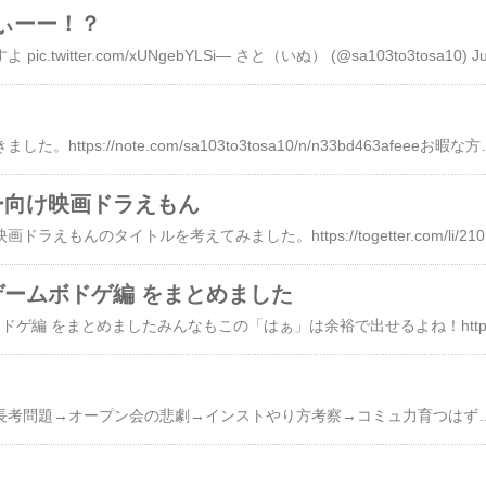
ぃーー！？
「ポチれメロス」を書きました。https://no
ー向け映画ドラえもん
ボードゲー
ゲームボドゲ編 をまとめました
ボードゲーム界隈は、長考問題→オープン会の悲劇→インストやり方考察→コミュ力育つはずがヤバいやつ多くね？問題→ネガティブ批評するべきか→初心者向けのゲームとは問題 の流れをメインにロンデル