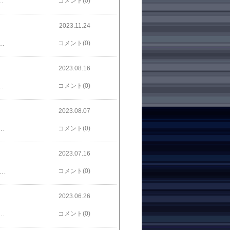
c.twitter.com/94JjlXT3Iy— さと（いぬ） (@sa103to3tosa10) September 23, 2023
コメント(0)
2023.11.24
と多分そういう人はもっと最初の段階でお呼びじゃなさそうなので悲しみは容赦なくポチりにぶつけます— さと（いぬ） (@sa103to3tosa10) September 19, 2023
コメント(0)
2023.08.16
その流れで箱も開けずにそのままボドゲを持って帰ることになりますよね pic.twitter.com/cCqi9JSnpc— さと（いぬ） (@sa103to3tosa10) August 15, 2023
コメント(0)
2023.08.07
a10/status/1687970176225140736?s=46&t=9anBETn3k-JxJggVs4Tzkwツイート埋め込みできなくなった……？
コメント(0)
2023.07.16
けわかるホラー話 をまとめました。こわいですねぇ……https://togetter.com/li/2186907
コメント(0)
2023.06.26
テラ食べたら本当に大丈夫だった、て話をカステラ大好きな奥さんにしたら「カステラをそんな風に食べるなんて本来の目的と違うしカステラに失礼だからカステラに謝って欲しい」て言われました— さと（いぬ） (@sa103to3tosa10) June 22, 2023
コメント(0)