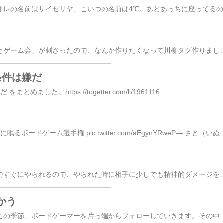
「よ
ボドゲ豆詩集「夜と嘘とゲーム会」が刺さったので、なんか作りたくなって川柳タグ作りました。気が向いた方、どうぞ
条件は嫌だ
めました。https://togetter.com/li/1961116
#全日本きもちよさそうに眠るボードゲーム選手権 pic.twitter.com/aEgynYRw
スプラの対面が激ヨワですぐにやられるので、やられた時に相手に少しでも精神的ダメージを与えられるように名前を変えました。 pic.tw
かう
ボードゲーム製作者はこの季節、ボードゲーマーを片っ端からフォローしていきます。その中からブースにまで足を運んでくれる個体はごく一部ですが、厳しい自然を生き抜き子孫を残すために、製作者たちは懸命に努力を重ねていくのです。（ナレーション 柳生博）— さと（いぬ） (@sa103to3tosa10) September 22, 2022 ブース発表を迎えたボー