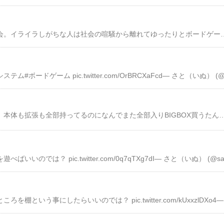
現代社会はストレス社会。イライラしがちな人は社会の喧騒から離れてゆったりとボードゲームで遊んでみては。私はボードゲームの準備段階にも楽しみを見出し、シュリンクをやぶり箱を開け内容物を確認
妻「このボードゲーム、本体も拡張も全部持ってるのになんでまた全部入りBIGBOX買うたん！？」僕「ちゃうって、拡張全部入りにプラスして更なるミニ拡張が入っててルールも微調整があって遊びやすくなってるしボードやコンポーネントも豪華になっ妻「今までの！全部！積んでるやないの！！」 pic.twitte