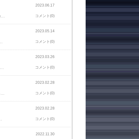
2023.06.17
いや、やれてないんですよ pic.twitter.com/xUNgebYLSi— さと（いぬ） (@sa103to3tosa10) June 16, 2023
コメント(0)
2023.05.14
te.com/sa103to3tosa10/n/n33bd463afeeeお暇な方、どうぞ
コメント(0)
2023.03.26
マー向けの映画ドラえもんのタイトルを考えてみました。​https://togetter.com/li/2109959​
コメント(0)
2023.02.28
#はぁって言うゲームボドゲ編 をまとめましたみんなもこの「はぁ」は余裕で出せるよね！https://togetter.com/li/2090509
コメント(0)
2023.02.28
を組んで順次アクションを打つことで活性化されています。https://twitter.com/sa103to3tosa10/status/1630075971125616640?s=20
コメント(0)
2022.11.30