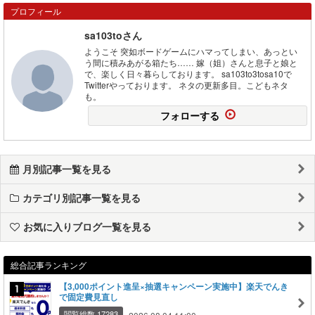
プロフィール
sa103toさん
ようこそ 突如ボードゲームにハマってしまい、あっとい
う間に積みあがる箱たち…… 嫁（姐）さんと息子と娘と
で、楽しく日々暮らしております。 sa103to3tosa10で
Twitterやっております。 ネタの更新多目。こどもネタ
も。
フォローする
月別記事一覧を見る
カテゴリ別記事一覧を見る
お気に入りブログ一覧を見る
総合記事ランキング
【3,000ポイント進呈×抽選キャンペーン実施中】楽天でんき
で固定費見直し
閲覧総数 17283