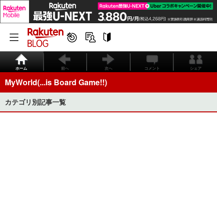
ホーム
前へ
次へ
コメント
シェア
MyWorld(...is Board Game!!)
カテゴリ別記事一覧