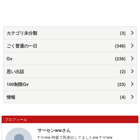
カテゴリ未分類
(3)
ごく普通の一日
(348)
Gv
(236)
思い出話
(2)
100制限Gv
(23)
情報
(4)
プロフィール
サーセンwwさん
ｻｰｾﾝww 時森で死者出してましたww ｻｰｾﾝww