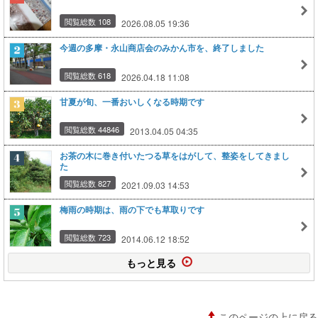
閲覧総数 108
2026.08.05 19:36
今週の多摩・永山商店会のみかん市を、終了しました
閲覧総数 618
2026.04.18 11:08
甘夏が旬、一番おいしくなる時期です
閲覧総数 44846
2013.04.05 04:35
お茶の木に巻き付いたつる草をはがして、整姿をしてきまし
た
閲覧総数 827
2021.09.03 14:53
梅雨の時期は、雨の下でも草取りです
閲覧総数 723
2014.06.12 18:52
もっと見る
このページの上に戻る