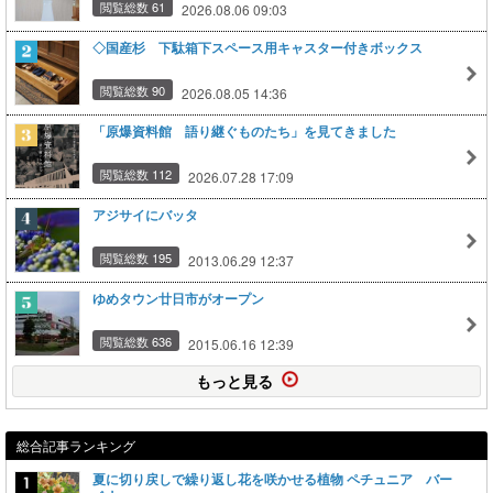
閲覧総数 61
2026.08.06 09:03
◇国産杉 下駄箱下スペース用キャスター付きボックス
閲覧総数 90
2026.08.05 14:36
「原爆資料館 語り継ぐものたち」を見てきました
閲覧総数 112
2026.07.28 17:09
アジサイにバッタ
閲覧総数 195
2013.06.29 12:37
ゆめタウン廿日市がオープン
閲覧総数 636
2015.06.16 12:39
もっと見る
総合記事ランキング
夏に切り戻しで繰り返し花を咲かせる植物 ペチュニア バー