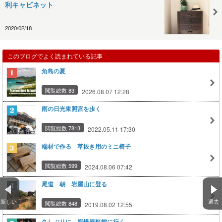
利キャビネット
2020/02/18
このブログでよく読まれている記事
角島の夏
閲覧総数 83
2026.08.07 12:28
雨の日光東照宮を歩く
閲覧総数 7813
2022.05.11 17:30
端材で作る 草抜き用のミニ椅子
閲覧総数 599
2024.08.06 07:42
尾道 朝 岩屋山に登る
新しい
過去
閲覧総数 848
2019.08.02 12:55
久しぶりに、原爆資料館に行く