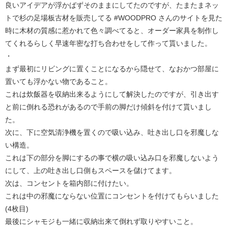
良いアイデアが浮かばずそのままにしてたのですが、たまたまネッ
トで杉の足場板古材を販売してる #WOODPRO さんのサイトを見た
時に木材の質感に惹かれて色々調べてると、オーダー家具を制作し
てくれるらしく早速年密な打ち合わせをして作って貰いました。
・
まず最初にリビングに置くことになるから隠せて、なおかつ部屋に
置いても浮かない物であること。
これは炊飯器を収納出来るようにして解決したのですが、引き出す
と前に倒れる恐れがあるので手前の脚だけ傾斜を付けて貰いまし
た。
次に、下に空気清浄機を置くので吸い込み、吐き出し口を邪魔しな
い構造。
これは下の部分を脚にするの事で横の吸い込み口を邪魔しないよう
にして、上の吐き出し口側もスペースを儲けてます。
次は、コンセントを箱内部に付けたい。
これは中の邪魔にならない位置にコンセントを付けてもらいました
(4枚目)
最後にシャモジも一緒に収納出来て倒れず取りやすいこと。