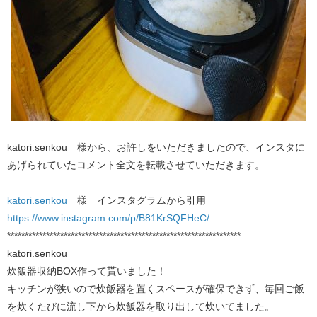
katori.senkou 様から、お許しをいただきましたので、インスタに
あげられていたコメント全文を転載させていただきます。
katori.senkou
​ 様 インスタグラムから引用
https://www.instagram.com/p/B81KrSQFHeC/
******************************************************************
katori.senkou
炊飯器収納BOX作って貰いました！
キッチンが狭いので炊飯器を置くスペースが確保できず、毎回ご飯
を炊くたびに流し下から炊飯器を取り出して炊いてました。