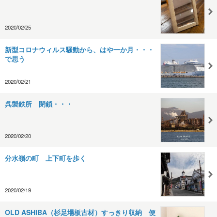
2020/02/25
新型コロナウィルス騒動から、はや一か月・・・
で思う
2020/02/21
呉製鉄所 閉鎖・・・
2020/02/20
分水嶺の町 上下町を歩く
2020/02/19
OLD ASHIBA（杉足場板古材）すっきり収納 便