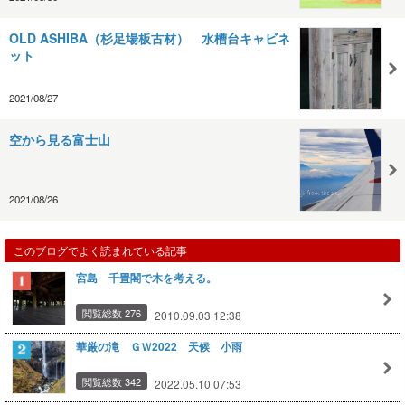
OLD ASHIBA（杉足場板古材） 水槽台キャビネ
ット
2021/08/27
空から見る富士山
2021/08/26
このブログでよく読まれている記事
宮島 千畳閣で木を考える。
閲覧総数 276
2010.09.03 12:38
華厳の滝 ＧＷ2022 天候 小雨
閲覧総数 342
2022.05.10 07:53